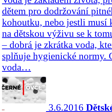
dětem pro dodržování pitné
kohoutku, nebo jestli musí
na dětskou výživu se k tom
– dobrá je zkrátka voda, kte
splňuje hygienické normy. 
voda…
3.6.2016
Dětsk