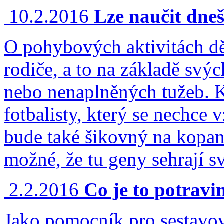
10.2.2016
Lze naučit dneš
O pohybových aktivitách dě
rodiče, a to na základě svý
nebo nenaplněných tužeb. Kd
fotbalisty, který se nechce v
bude také šikovný na kopan
možné, že tu geny sehrají 
2.2.2016
Co je to potrav
Jako pomocník pro sestavo