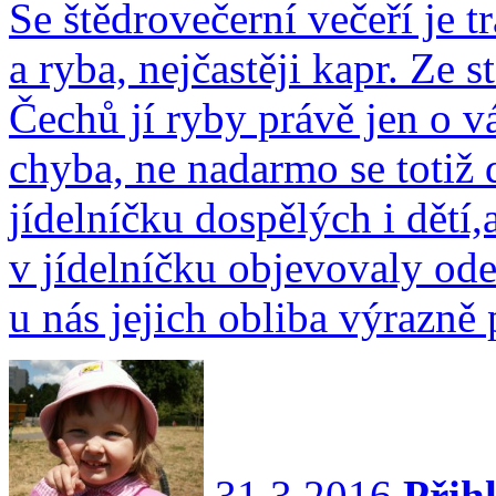
Se štědrovečerní večeří je 
a ryba, nejčastěji kapr. Ze st
Čechů jí ryby právě jen o v
chyba, ne nadarmo se totiž
jídelníčku dospělých i dětí,
v jídelníčku objevovaly od
u nás jejich obliba výrazně
31.3.2016
Přihl