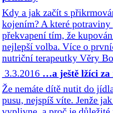
Kdy a jak začít s přikrmová
kojením? A které potraviny
překvapení tím, že kupování
nejlepší volba. Více o prvn
nutriční terapeutky Věry B
3.3.2016
…a ještě lžíci z
Že nemáte dítě nutit do jídl
pusu, nejspíš víte. Jenže ja
vyplivne, a proč je důležité