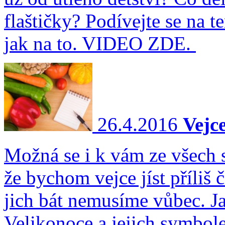
flaštičky? Podívejte se na t
jak na to. VIDEO ZDE.
26.4.2016
Vejce
Možná se i k vám ze všech s
že bychom vejce jíst příliš 
jich bát nemusíme vůbec. Jak
Velikonoce a jejich symbol