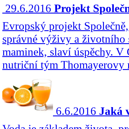
29.6.2016
Projekt Společn
Evropský projekt Společně,
správné výživy a životního 
maminek, slaví úspěchy. V Č
nutriční tým Thomayerovy 
6.6.2016
Jaká v
Voda je základem života, pr