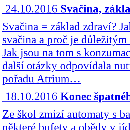
24.10.2016
Svačina, zákl
Svačina = základ zdraví? J
svačina a proč je důležitý
Jak jsou na tom s konzumací
další otázky odpovídala nu
pořadu Atrium…
18.10.2016
Konec špatnéh
Ze škol zmizí automaty s b
některé bufety a obědy v jí