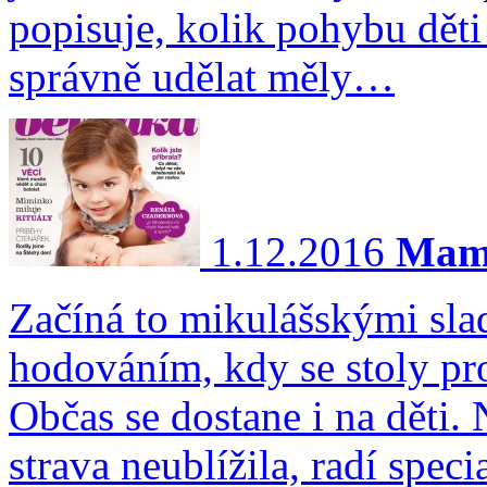
popisuje, kolik pohybu děti
správně udělat měly…
1.12.2016
Mami,
Začíná to mikulášskými sla
hodováním, kdy se stoly pr
Občas se dostane i na děti.
strava neublížila, radí spec