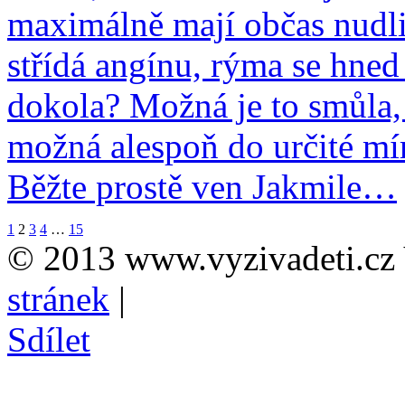
maximálně mají občas nudli
střídá angínu, rýma se hned
dokola? Možná je to smůla,
možná alespoň do určité mír
Běžte prostě ven Jakmile…
1
2
3
4
…
15
© 2013 www.vyzivadeti.cz 
stránek
|
Sdílet