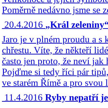
Poměrně nedávno jsme se ze
20.4.2016
„Král zeleniny
Jaro je v plném proudu a s
chřestu. Víte, že někteří li
často jen proto, že neví jak
Pojďme si tedy říci pár tipů,
ve starém Římě a pro svou
11.4.2016
Ryby nepatří je