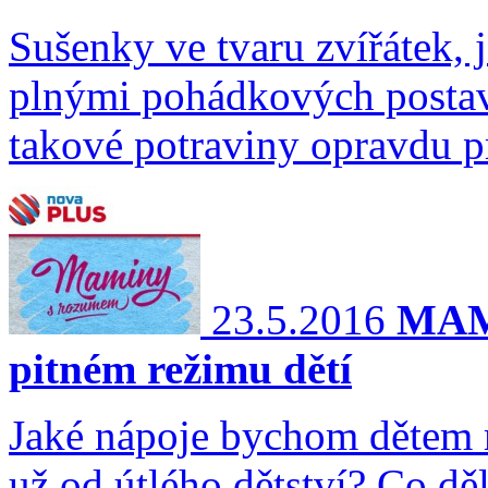
Sušenky ve tvaru zvířátek, 
plnými pohádkových postavi
takové potraviny opravdu pr
23.5.2016
MAM
pitném režimu dětí
Jaké nápoje bychom dětem m
už od útlého dětství? Co děl