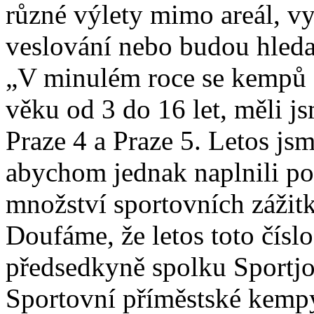
různé výlety mimo areál, vy
veslování nebo budou hleda
„V minulém roce se kempů z
věku od 3 do 16 let, měli 
Praze 4 a Praze 5. Letos jsm
abychom jednak naplnili pop
množství sportovních zážit
Doufáme, že letos toto čísl
předsedkyně spolku Sportjoy
Sportovní příměstské kempy