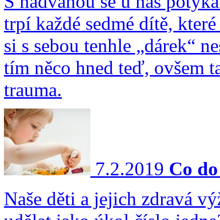
S nadváhou se u nás potýká 
trpí každé sedmé dítě, kter
si s sebou tenhle „dárek“ ne
tím něco hned teď, ovšem ta
trauma.
7.2.2019
Co do 
Naše děti a jejich zdravá v