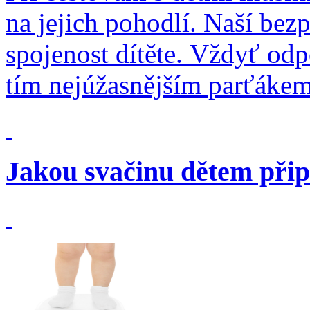
na jejich pohodlí. Naší bez
spojenost dítěte. Vždyť odp
tím nejúžasnějším parťákem
Jakou svačinu dětem přip