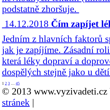
podstatně zhoršuje.
14.12.2018
Čím zapíjet l
Jedním z hlavních faktorů s
jak je zapíjíme. Zásadní rol
která léky dopraví a doprovo
dospělých stejně jako u dětí
1
2
3
…
45
© 2013 www.vyzivadeti.cz 
stránek
|