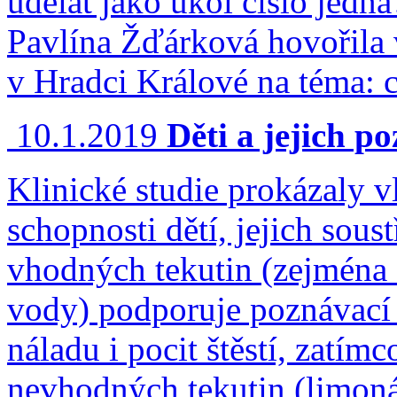
udělat jako úkol číslo jedna
Pavlína Žďárková hovořila 
v Hradci Králové na téma: c
10.1.2019
Děti a jejich p
Klinické studie prokázaly v
schopnosti dětí, jejich sous
vhodných tekutin (zejména 
vody) podporuje poznávací 
náladu i pocit štěstí, zatí
nevhodných tekutin (limoná