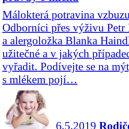
Málokterá potravina vzbuzuj
Odborníci přes výživu Petr
a alergoložka Blanka Haind
užitečné a v jakých případe
vyřadit. Podívejte se na mýt
s mlékem pojí…
6.5.2019
Rodičo