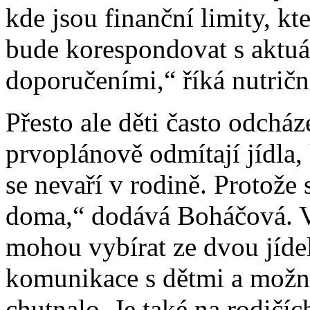
kde jsou finanční limity, kte
bude korespondovat s aktu
doporučeními,“ říká nutrič
Přesto ale děti často odcház
prvoplánově odmítají jídla,
se nevaří v rodině. Protože 
doma,“ dodává Boháčová. V 
mohou vybírat ze dvou jídel
komunikace s dětmi a možnos
chutnalo. Je také na rodičíc