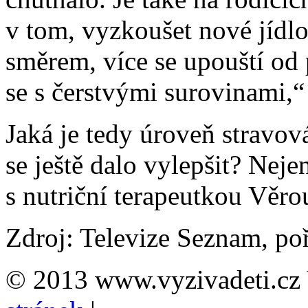
v tom, vyzkoušet nové jídl
směrem, více se upouští od 
se s čerstvými surovinami,“ 
Jaká je tedy úroveň stravov
se ještě dalo vylepšit? Neje
s nutriční terapeutkou Věr
Zdroj: Televize Seznam, po
© 2013 www.vyzivadeti.cz 