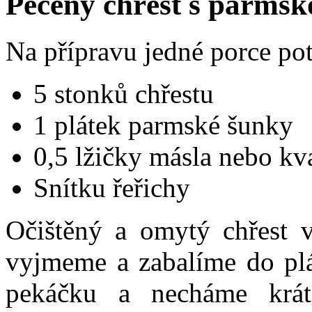
Pečený chřest s parms
Na přípravu jedné porce po
5 stonků chřestu
1 plátek parmské šunky
0,5 lžičky másla nebo kva
Snítku řeřichy
Očištěný a omytý chřest 
vyjmeme a zabalíme do pl
pekáčku a necháme krát