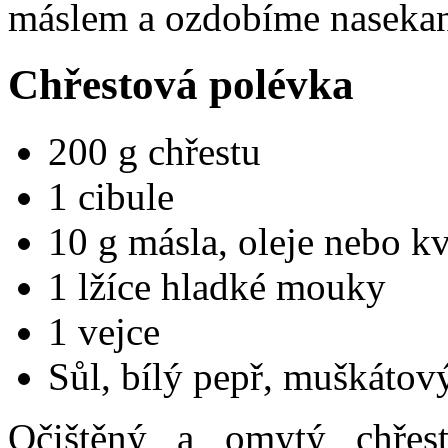
máslem a ozdobíme nasekan
Chřestová polévka
200 g chřestu
1 cibule
10 g másla, oleje nebo kv
1 lžíce hladké mouky
1 vejce
Sůl, bílý pepř, muškátový
Očištěný a omytý chřes