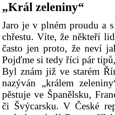
„Král zeleniny“
Jaro je v plném proudu a s
chřestu. Víte, že někteří l
často jen proto, že neví j
Pojďme si tedy říci pár tipů,
Byl znám již ve starém Ří
nazýván „králem zeleniny
pěstuje ve Španělsku, Fra
či Švýcarsku. V České rep