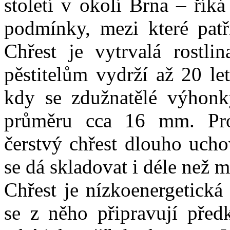
století v okolí Brna – říká
podmínky, mezi které patř
Chřest je vytrvalá rostli
pěstitelům vydrží až 20 le
kdy se zdužnatělé výhonk
průměru cca 16 mm. Pro
čerstvý chřest dlouho ucho
se dá skladovat i déle než m
Chřest je nízkoenergetická
se z něho připravují pře