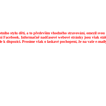
otního stylu dětí, a to především vhodného stravování, omezil svo
ni Facebook. Informačně nadčasové webové stránky jsou však stále
ále k dispozici. Prosíme však o laskavé pochopení, že na vaše e-ma