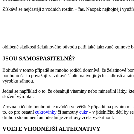
Získává se nejčastěji z vodních rostlin – řas. Naopak nejhojněji využí
oblíbené sladkosti želatinového původu patří také takzvané gumové 
JSOU SAMOSPASITELNÉ?
Bohužel v tomto případě se mnoho rodičů domnívá, že želatinové bonbo
bonbonů často považují za zdravější alternativu jiných sladkostí a rato
výrobku sáhnou.
Jedná se například o to, že obsahují vitaminy nebo minerální látky, kt
složení výrobku.
Zrovna u těchto bonbonů je uváděn ve většině případů na prvním mís
to, co pro ostatní
cukrovinky
či samotný
cukr
– v jídelníčku dětí by 
druhou stranu není ani ideální je ze stravy zcela vyškrtnout.
VOLTE VHODNĚJŠÍ ALTERNATIVY