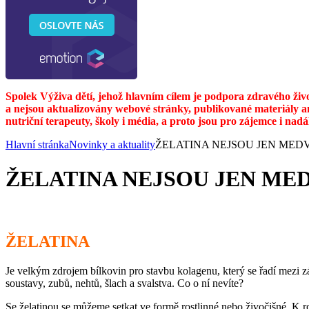
Spolek Výživa dětí, jehož hlavním cílem je podpora zdravého živ
a nejsou aktualizovány webové stránky, publikované materiály a
nutriční terapeuty, školy i média, a proto jsou pro zájemce i nad
Hlavní stránka
Novinky a aktuality
ŽELATINA NEJSOU JEN MEDV
ŽELATINA NEJSOU JEN ME
ŽELATINA
Je velkým zdrojem bílkovin pro stavbu kolagenu, který se řadí mezi zá
soustavy, zubů, nehtů, šlach a svalstva. Co o ní nevíte?
Se želatinou se můžeme setkat ve formě rostlinné nebo živočišné. K r