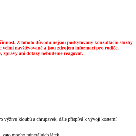
u činnost. Z tohoto důvodu nejsou poskytovány konzultační služby
 velmi navštěvované a jsou zdrojem informací pro rodiče,
ily, zprávy ani dotazy nebudeme reagovat.
ro výživu kloubů a chrupavek, dále přispívá k vývoji kosterní
, zato mnoho minerálních látek.