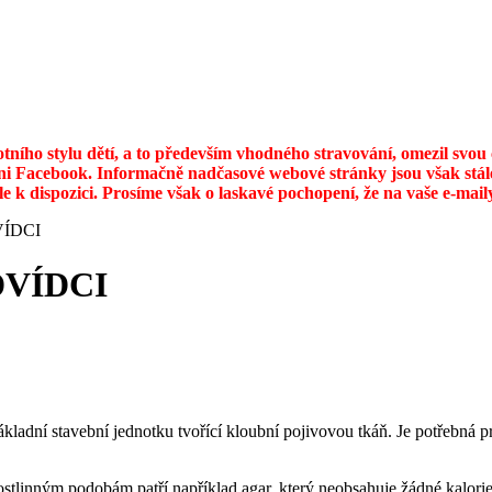
otního stylu dětí, a to především vhodného stravování, omezil svo
ni Facebook. Informačně nadčasové webové stránky jsou však stále
ále k dispozici. Prosíme však o laskavé pochopení, že na vaše e-ma
ÍDCI
DVÍDCI
kladní stavební jednotku tvořící kloubní pojivovou tkáň. Je potřebná p
ostlinným podobám patří například agar, který neobsahuje žádné kalorie