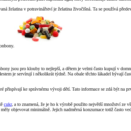
vaná želatina v potravinářství je želatina živočišná. Ta se používá pře
bonbony.
ny jsou pro klouby to nejlepší, a dětem je velmi často kupují v domněn
lestem je servírují i několikrát týdně. Na obale těchto lákadel bývají ča
eré přispívají ke správnému vývoji dětí. Tato informace se zdá být na pr
tě
cukr
, a to znamená, že je ho k výrobě použito největší množství ze v
se měly objevovat minimálně. Jejich nadměrná konzumace totiž často ve