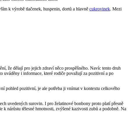
devším k výrobě tlačenek, huspenin, dortů a hlavně
cukrovinek
. Mezi
í, že dělají pro jejich zdraví něco prospěšného. Navíc tento druh
sto uváděny i informace, které rodiče považují za pozitivní a po
vní pohled pozitivní, je ale potřeba ji vnímat v kontextu celkového
šech uvedených surovin. I pro želatinové bonbony proto platí přesně
de k nárůstu tělesné hmotnosti, zvýšené kazivosti zubů a podobně. Na