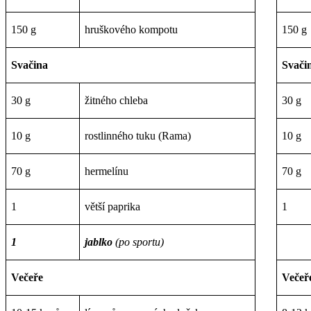
150 g
hruškového kompotu
150 g
Svačina
Svači
30 g
žitného chleba
30 g
10 g
rostlinného tuku (Rama)
10 g
70 g
hermelínu
70 g
1
větší paprika
1
1
jablko
(po sportu)
Večeře
Večeř