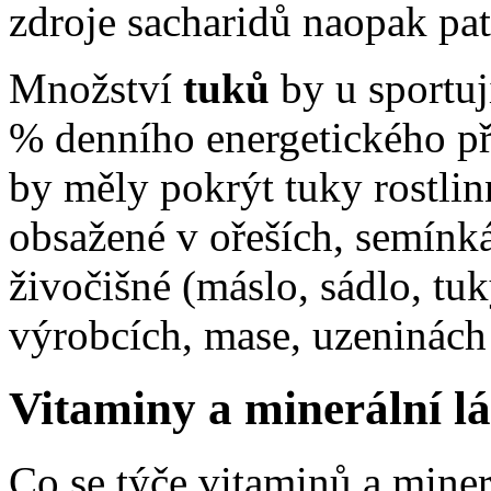
zdroje sacharidů naopak pat
Množství
tuků
by u sportu
% denního energetického př
by měly pokrýt tuky rostlinn
obsažené v ořeších, semínká
živočišné (máslo, sádlo, t
výrobcích, mase, uzeninách 
Vitaminy a minerální l
Co se týče vitaminů a minerá