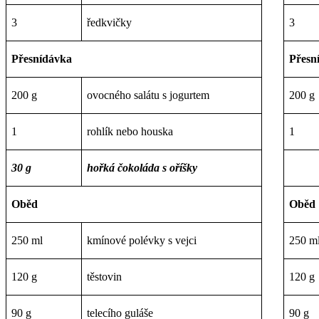
3
ředkvičky
3
Přesnídávka
Přesn
200 g
ovocného salátu s jogurtem
200 g
1
rohlík nebo houska
1
30 g
hořká čokoláda s oříšky
Oběd
Oběd
250 ml
kmínové polévky s vejci
250 m
120 g
těstovin
120 g
90 g
telecího guláše
90 g