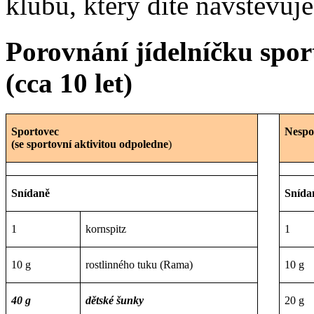
klubu, který dítě navštěvuje
Porovnání jídelníčku sport
(cca 10 let)
Sportovec
Nespo
(se sportovní aktivitou odpoledne
)
Snídaně
Snída
1
kornspitz
1
10 g
rostlinného tuku (Rama)
10 g
40 g
dětské šunky
20 g