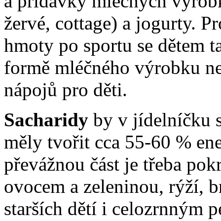
a přídavky mléčných výrob
žervé, cottage) a jogurty. P
hmoty po sportu se dětem t
formě mléčného výrobku ne
nápojů pro děti.
Sacharidy
by v jídelníčku 
měly tvořit cca 55-60 % en
převážnou část je třeba pok
ovocem a zeleninou, rýží, 
starších dětí i celozrnným