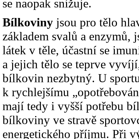
se naopak snižuje.
Bílkoviny
jsou pro tělo hla
základem svalů a enzymů, j
látek v těle, účastní se imun
a jejich tělo se teprve vyvíj
bílkovin nezbytný. U sportu
k rychlejšímu „opotřebován
mají tedy i vyšší potřebu b
bílkoviny ve stravě sporto
energetického příjmu. Při 