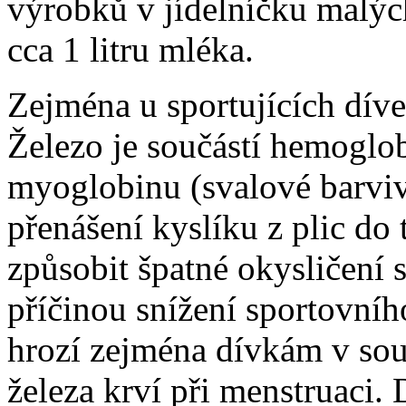
výrobků v jídelníčku malýc
cca 1 litru mléka.
Zejména u sportujících díve
Železo je součástí hemoglob
myoglobinu (svalové barvivo
přenášení kyslíku z plic do
způsobit špatné okysličení 
příčinou snížení sportovní
hrozí zejména dívkám v sou
železa krví při menstruaci. 