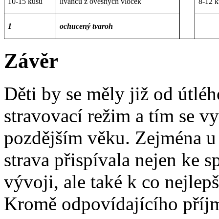
10-15 kusů
lívanců z ovesných vloček
8-12 
1
ochucený tvaroh
Závěr
Děti by se měly již od útlé
stravovací režim a tím se v
pozdějším věku. Zejména u s
strava přispívala nejen ke 
vývoji, ale také k co nejl
Kromě odpovídajícího příjm