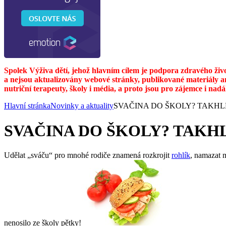
Spolek Výživa dětí, jehož hlavním cílem je podpora zdravého živ
a nejsou aktualizovány webové stránky, publikované materiály a
nutriční terapeuty, školy i média, a proto jsou pro zájemce i nad
Hlavní stránka
Novinky a aktuality
SVAČINA DO ŠKOLY? TAKHL
SVAČINA DO ŠKOLY? TAKH
Udělat „sváču“ pro mnohé rodiče znamená rozkrojit
rohlík
, namazat m
nenosilo ze školy pětky!