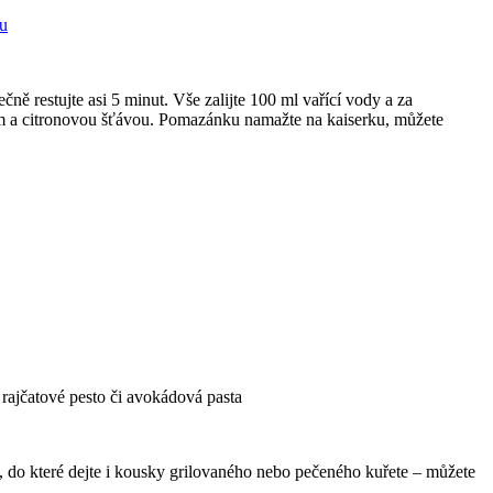
ku
ně restujte asi 5 minut. Vše zalijte 100 ml vařící vody a za
em a citronovou šťávou. Pomazánku namažte na kaiserku, můžete
i rajčatové pesto či avokádová pasta
u, do které dejte i kousky grilovaného nebo pečeného kuřete – můžete