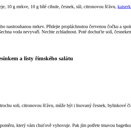
je, 10 g mrkve, 10 g bílé cibule, česnek, sůl, citronovou šťávu,
kaiser
rubo nastrouhanou mrkev. Přidejte propláchnutou červenou čočku a společ
šechna voda nevyvaří. Nechte zchladnout. Poté dochuťte solí, česnek
sinkem a listy římského salátu
, trochu soli, citronovou šťávu, může být i lisovaný česnek, bylinkové č
e v poměru, který vám chuťově vyhovuje. Pak jím potřete tmavou bagetk