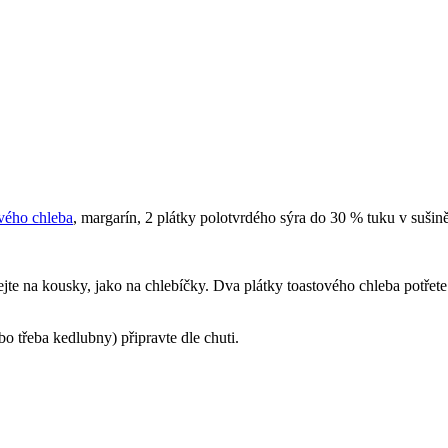
vého chleba
, margarín, 2 plátky polotvrdého sýra do 30 % tuku v sušin
ejte na kousky, jako na chlebíčky. Dva plátky toastového chleba potřete
bo třeba kedlubny) připravte dle chuti.