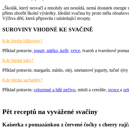
„Školák, který nesvačí a mnohdy ani nesnídá, nemá dostatek energie 
přímo zhoršit školní výsledky. Ideální svačina by proto měla obsahov
Výživa dětí, která připravila i následující recepty.
SUROVINY VHODNÉ KE SVAČINĚ
Kde hledat bílkoviny?
Příklad potravin:
jogurt, mléko, kefír,
vejce
, tvaroh a tvarohové poma
Kde hledat tuky?
Příklad potravin: margarín, máslo, olej, smetanové jogurty, tučné sýry
Kde hledat sacharidy?
Příklad potravin:
celozrnné a bílé pečivo
, müsli a cereálie,
ovoce
a
zel
Pět receptů na vyvážené svačiny
Kaiserka s pomazánkou z červené čočky s cherry raj