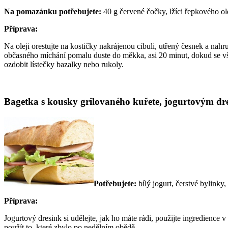
Na pomazánku potřebujete:
40 g červené čočky, lžíci řepkového ole
Příprava:
Na oleji orestujte na kostičky nakrájenou cibuli, utřený česnek a nah
občasného míchání pomalu duste do měkka, asi 20 minut, dokud se v
ozdobit lístečky bazalky nebo rukoly.
Bagetka s kousky grilovaného kuřete, jogurtovým dre
Potřebujete:
bílý jogurt, čerstvé bylinky
Příprava:
Jogurtový dresink si udělejte, jak ho máte rádi, použijte ingredienc
použít to, které zbylo po nedělním obědě.