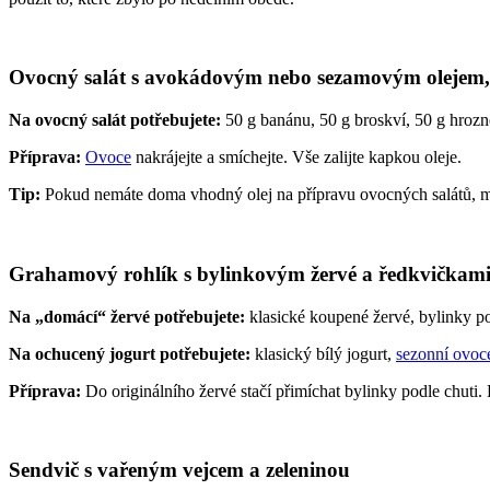
Ovocný salát s avokádovým nebo sezamovým olejem, 
Na ovocný salát potřebujete:
50 g banánu, 50 g broskví, 50 g hroz
Příprava:
Ovoce
nakrájejte a smíchejte. Vše zalijte kapkou oleje.
Tip:
Pokud nemáte doma vhodný olej na přípravu ovocných salátů, m
Grahamový rohlík s bylinkovým žervé a ředkvičkami
Na „domácí“ žervé potřebujete:
klasické koupené žervé, bylinky po
Na ochucený jogurt potřebujete:
klasický bílý jogurt,
sezonní ovoc
Příprava:
Do originálního žervé stačí přimíchat bylinky podle chuti.
Sendvič s vařeným vejcem a zeleninou