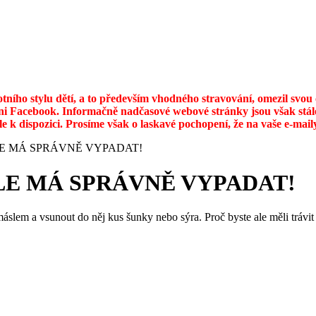
otního stylu dětí, a to především vhodného stravování, omezil svo
ni Facebook. Informačně nadčasové webové stránky jsou však stále
ále k dispozici. Prosíme však o laskavé pochopení, že na vaše e-ma
E MÁ SPRÁVNĚ VYPADAT!
LE MÁ SPRÁVNĚ VYPADAT!
áslem a vsunout do něj kus šunky nebo sýra. Proč byste ale měli trávit 