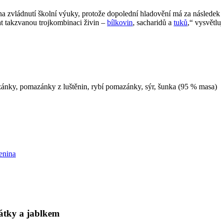
na zvládnutí školní výuky, protože dopolední hladovění má za následe
at takzvanou trojkombinaci živin –
bílkovin
, sacharidů a
tuků
,“ vysvětl
zánky, pomazánky z luštěnin, rybí pomazánky, sýr, šunka (95 % masa)
enina
čátky a jablkem