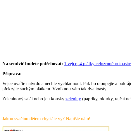
Na sendvič budete potřebovat:
1 vejce
,
4 plátky celozrnného toasto
Příprava:
Vejce uvařte natvrdo a nechte vychladnout. Pak ho oloupejte a pokráj
překryjte suchým plátkem. Vzniknou vám tak dva toasty.
Zeleninový salát nebo jen kousky
zeleniny
(papriky, okurky, rajčat ne
Jakou svačinu dětem chystáte vy? Napište nám!