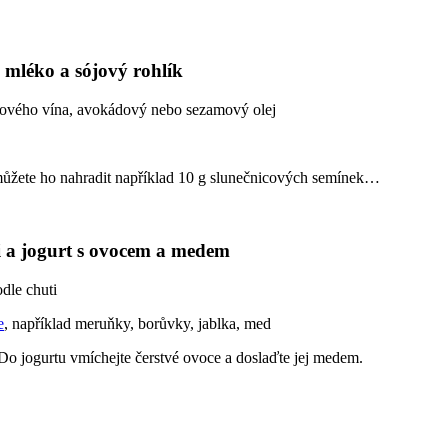
mléko a sójový rohlík
nového vína, avokádový nebo sezamový olej
ůžete ho nahradit například 10 g slunečnicových semínek…
 a jogurt s ovocem a medem
dle chuti
e
, například meruňky, borůvky, jablka, med
 Do jogurtu vmíchejte čerstvé ovoce a doslaďte jej medem.