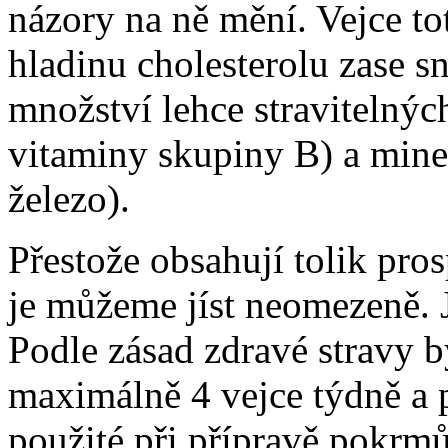
názory na ně mění. Vejce tot
hladinu cholesterolu zase s
množství lehce stravitelnýc
vitaminy skupiny B) a miner
železo).
Přestože obsahují tolik pro
je můžeme jíst neomezeně. J
Podle zásad zdravé stravy b
maximálně 4 vejce týdně a p
použité při přípravě pokrmů