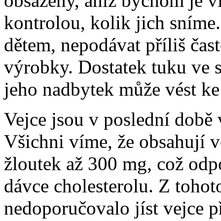
obsaženy, aniž bychom je v
kontrolou, kolik jich sníme
dětem, nepodávat příliš ča
výrobky. Dostatek tuku ve st
jeho nadbytek může vést ke
Vejce jsou v poslední době
Všichni víme, že obsahují v
žloutek až 300 mg, což odp
dávce cholesterolu. Z tohot
nedoporučovalo jíst vejce př