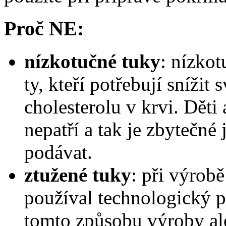
Proč NE:
nízkotučné tuky
: nízkot
ty, kteří potřebují sníži
cholesterolu v krvi. Děti
nepatří a tak je zbytečné
podávat.
ztužené tuky
: při výrob
používal technologický p
tomto způsobu výroby ale