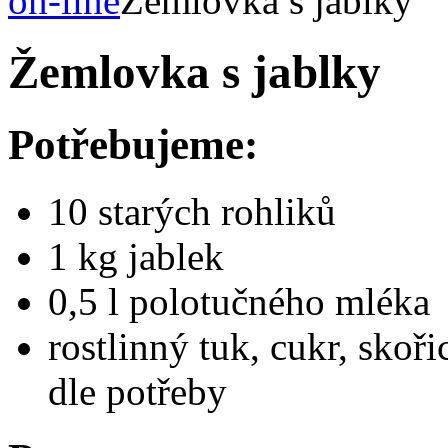
on-line
Žemlovka s jablky
Žemlovka s jablky
Potřebujeme:
10 starých rohliků
1 kg jablek
0,5 l polotučného mléka
rostlinný tuk, cukr, skoř
dle potřeby