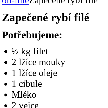
on-line
Zapečené rybí filé
Zapečené rybí filé
Potřebujeme:
½ kg filet
2 lžíce mouky
1 lžíce oleje
1 cibule
Mléko
2 vejce