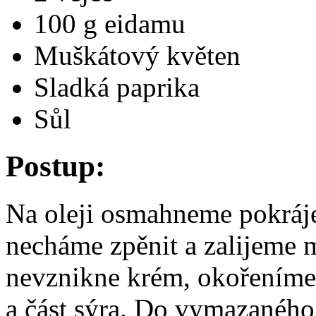
100 g eidamu
Muškátový květen
Sladká paprika
Sůl
Postup:
Na oleji osmahneme pokráj
necháme zpěnit a zalijeme
nevznikne krém, okořeníme 
a část sýra. Do vymazaného