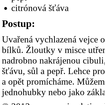
citrónová šťáva
Postup:
Uvařená vychlazená vejce 
bílků. Žloutky v misce ut
nadrobno nakrájenou cibuli,
šťávu, sůl a pepř. Lehce p
a opět promícháme. Můžeme 
jednohubky nebo jako zákla