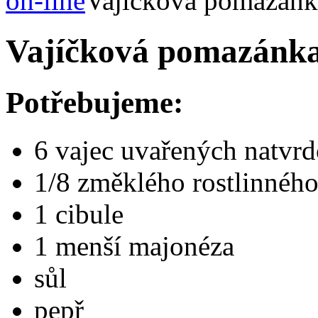
on-line
Vajíčková pomazánk
Vajíčková pomazánk
Potřebujeme:
6 vajec uvařených natvr
1/8 změklého rostlinnéh
1 cibule
1 menší majonéza
sůl
pepř