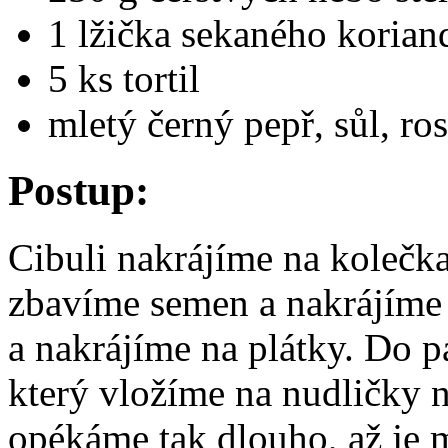
1 lžička sekaného korian
5 ks tortil
mletý černý pepř, sůl, ros
Postup:
Cibuli nakrájíme na kolečk
zbavíme semen a nakrájíme
a nakrájíme na plátky. Do p
který vložíme na nudličky 
opékáme tak dlouho, až je 