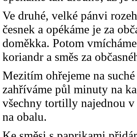
Ve druhé, velké pánvi rozeh
česnek a opékáme je za obč
doměkka. Potom vmícháme z
koriandr a směs za občasn
Mezitím ohřejeme na suché
zahříváme půl minuty na ka
všechny tortilly najednou 
na obalu.
Ke směsi s paprikami přid