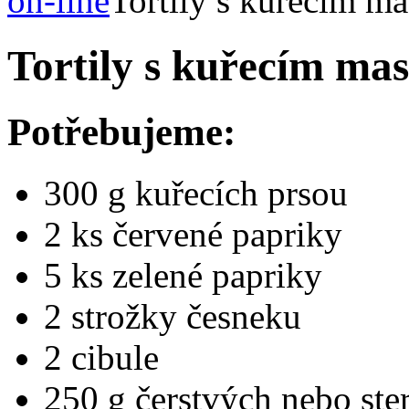
on-line
Tortily s kuřecím m
Tortily s kuřecím ma
Potřebujeme:
300 g kuřecích prsou
2 ks červené papriky
5 ks zelené papriky
2 strožky česneku
2 cibule
250 g čerstvých nebo st