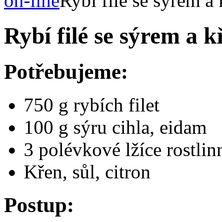
on-line
Rybí filé se sýrem a
Rybí filé se sýrem a 
Potřebujeme:
750 g rybích filet
100 g sýru cihla, eidam
3 polévkové lžíce rostlin
Křen, sůl, citron
Postup: