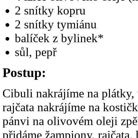
2 snítky kopru
2 snítky tymiánu
balíček z bylinek*
sůl, pepř
Postup:
Cibuli nakrájíme na plátky,
rajčata nakrájíme na kostič
pánvi na olivovém oleji zp
přidáme žampiony, rajčata, 