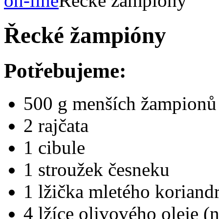
on-line
Řecké žampióny
Řecké žampióny
Potřebujeme:
500 g menších žampionů
2 rajčata
1 cibule
1 stroužek česneku
1 lžička mletého koriand
4 lžíce olivového oleje (n