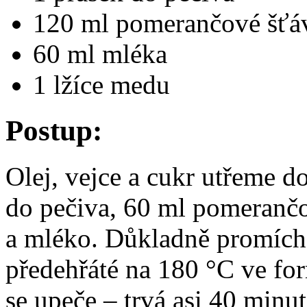
120 ml pomerančové šťá
60 ml mléka
1 lžíce medu
Postup:
Olej, vejce a cukr utřeme 
do pečiva, 60 ml pomeranč
a mléko. Důkladně promích
předehřáté na 180 °C ve fo
se upeče – trvá asi 40 min