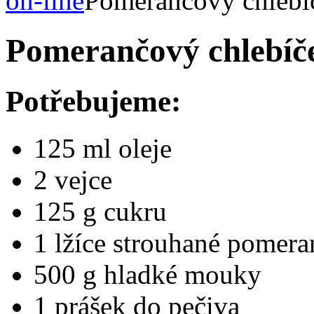
on-line
Pomerančový chlebí
Pomerančový chlebíč
Potřebujeme:
125 ml oleje
2 vejce
125 g cukru
1 lžíce strouhané pomer
500 g hladké mouky
1 prášek do pečiva