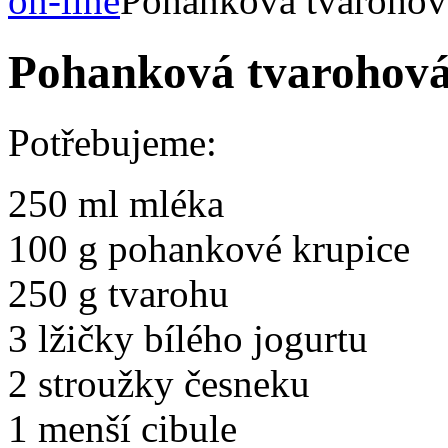
on-line
Pohanková tvaroho
Pohanková tvarohov
Potřebujeme:
250 ml mléka
100 g pohankové krupice
250 g tvarohu
3 lžičky bílého jogurtu
2 stroužky česneku
1 menší cibule