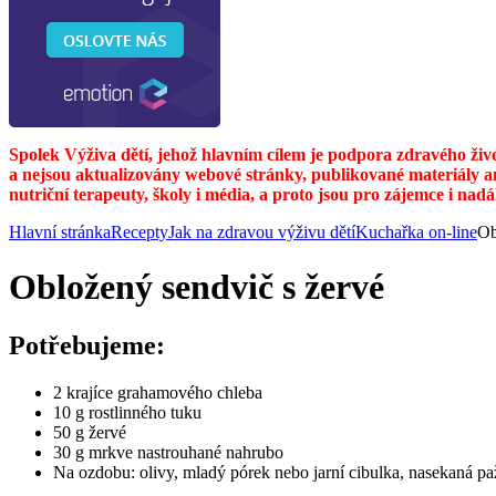
Spolek Výživa dětí, jehož hlavním cílem je podpora zdravého živ
a nejsou aktualizovány webové stránky, publikované materiály a
nutriční terapeuty, školy i média, a proto jsou pro zájemce i nad
Hlavní stránka
Recepty
Jak na zdravou výživu dětí
Kuchařka on-line
Ob
Obložený sendvič s žervé
Potřebujeme:
2 krajíce grahamového chleba
10 g rostlinného tuku
50 g žervé
30 g mrkve nastrouhané nahrubo
Na ozdobu: olivy, mladý pórek nebo jarní cibulka, nasekaná pa