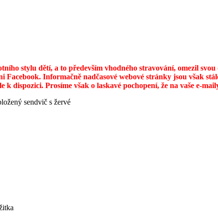
otního stylu dětí, a to především vhodného stravování, omezil svo
ni Facebook. Informačně nadčasové webové stránky jsou však stále
ále k dispozici. Prosíme však o laskavé pochopení, že na vaše e-ma
ložený sendvič s žervé
žitka