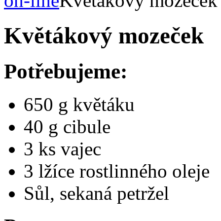
on-line
Květákový mozeček
Květákový mozeček
Potřebujeme:
650 g květáku
40 g cibule
3 ks vajec
3 lžíce rostlinného oleje
Sůl, sekaná petržel