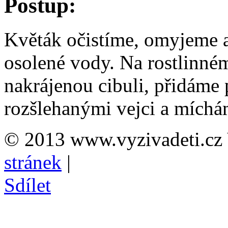
Postup:
Květák očistíme, omyjeme 
osolené vody. Na rostlinném
nakrájenou cibuli, přidáme
rozšlehanými vejci a míchám
© 2013 www.vyzivadeti.cz 
stránek
|
Sdílet