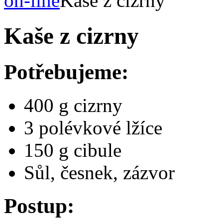
on-line
Kaše z cizrny
Kaše z cizrny
Potřebujeme:
400 g cizrny
3 polévkové lžíce
150 g cibule
Sůl, česnek, zázvor
Postup: