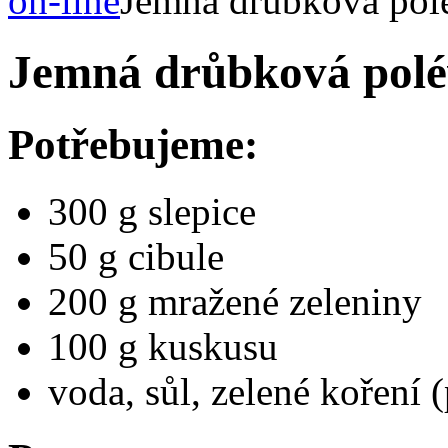
on-line
Jemná drůbková pol
Jemná drůbková pol
Potřebujeme:
300 g slepice
50 g cibule
200 g mražené zeleniny
100 g kuskusu
voda, sůl, zelené koření (