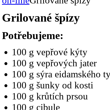
on-line
Grilované špízy
Grilované špízy
Potřebujeme:
100 g vepřové kýty
100 g vepřových jater
100 g sýra eidamského t
100 g šunky od kosti
100 g krůtích prsou
100 g cibule