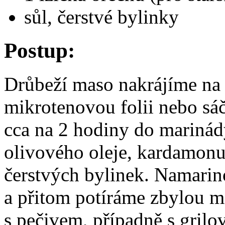
sůl, čerstvé bylinky
Postup:
Drůbeží maso nakrájíme na 
mikrotenovou folii nebo sá
cca na 2 hodiny do marinád
olivového oleje, kardamonu,
čerstvých bylinek. Namari
a přitom potíráme zbylou 
s pečivem, případně s gri