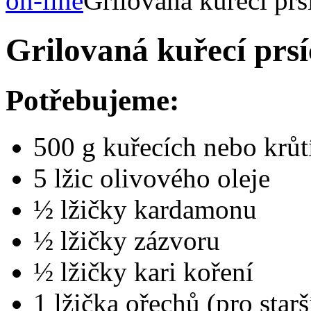
on-line
Grilovaná kuřecí prs
Grilovaná kuřecí prs
Potřebujeme:
500 g kuřecích nebo krůt
5 lžic olivového oleje
½ lžičky kardamonu
½ lžičky zázvoru
½ lžičky kari koření
1 lžička ořechů (pro starš