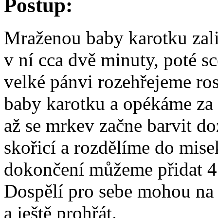
Postup:
Mraženou baby karotku zal
v ní cca dvě minuty, poté s
velké pánvi rozehřejeme ro
baby karotku a opékáme za 
až se mrkev začne barvit d
skořicí a rozdělíme do mise
dokončení můžeme přidat 4
Dospělí pro sebe mohou na z
a ještě prohřát.