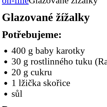
on-line
Glazované žížalky
Glazované žížalky
Potřebujeme:
400 g baby karotky
30 g rostlinného tuku (R
20 g cukru
1 lžička skořice
sůl