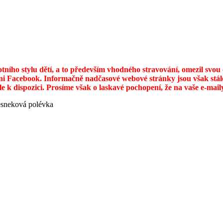
otního stylu dětí, a to především vhodného stravování, omezil svo
ni Facebook. Informačně nadčasové webové stránky jsou však stále
ále k dispozici. Prosíme však o laskavé pochopení, že na vaše e-ma
sneková polévka