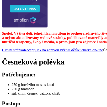
Spolek Výživa dětí, jehož hlavním cílem je podpora zdravého živ
a nejsou aktualizovány webové stránky, publikované materiály a
nutriční terapeuty, školy i média, a proto jsou pro zájemce i nad
Hlavní stránka
Recepty
Jak na zdravou výživu dětí
Kuchařka on-line
Če
Česneková polévka
Potřebujeme:
250 g hovězího masa s kostí
250 g brambor
sůl, kmín, česnek, pažitka, chléb
Postup: