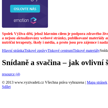
Spolek Výživa dětí, jehož hlavním cílem je podpora zdravého živ
a nejsou aktualizovány webové stránky, publikované materiály a
nutriční terapeuty, školy i média, a proto jsou pro zájemce i nad
Hlavní stránka
Tiskové zprávy
Tiskové centrum
Tiskové materiály
Snída
Snídaně a svačina – jak ovlivní š
resource (4)
© 2013 www.vyzivadeti.cz Všechna práva vyhrazena
|
Mapa stránek
Sdílet