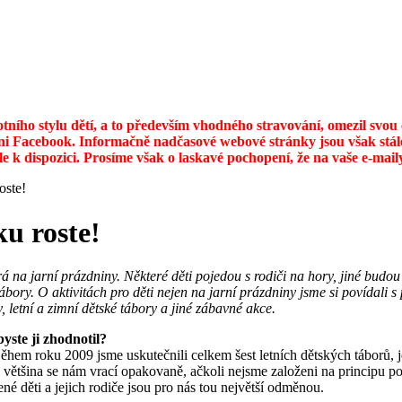
otního stylu dětí, a to především vhodného stravování, omezil svo
ni Facebook. Informačně nadčasové webové stránky jsou však stále
ále k dispozici. Prosíme však o laskavé pochopení, že na vaše e-ma
oste!
u roste!
á na jarní prázdniny. Některé děti pojedou s rodiči na hory, jiné budou
 tábory. O aktivitách pro děti nejen na jarní prázdniny jsme si poví
 letní a zimní dětské tábory a jiné zábavné akce.
byste ji zhodnotil?
em roku 2009 jsme uskutečnili celkem šest letních dětských táborů, jed
lká většina se nám vrací opakovaně, ačkoli nejsme založeni na principu
ené děti a jejich rodiče jsou pro nás tou největší odměnou.