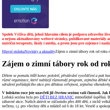
Spolek Výživa dětí, jehož hlavním cílem je podpora zdravého živ
a nejsou aktualizovány webové stránky, publikované materiály a
nutriční terapeuty, školy i média, a proto jsou pro zájemce i nad
Hlavní stránka
Novinky a aktuality
Zájem o zimní tábory rok od roku r
Zájem o zimní tábory rok od rok
Dětem se pomalu blíží konec pololetí, předávání vysvědčení a pak hur
různé organizace, které nabízejí různorodý program, zejména dětské
sdružení pořádajícího akce pro dětskou veřejnost, zejména víkendovky,
V loňském roce jste uzavřeli již čtvrtou sezónu vaší činnosti. Jak 
Loňská sezóna byla pro
DĚTI BEZ HRANIC
mimořádně úspěšná. Běh
zábavné akce. Našich aktivit se zúčastnilo přes 400 dětí, z nichž ve
nečleny, t.j. pro všechny děti a mládež od 6 do 18 let. Veselé a spokoj