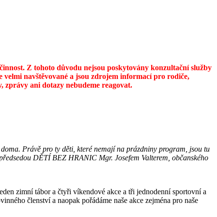
u činnost. Z tohoto důvodu nejsou poskytovány konzultační služby
 velmi navštěvované a jsou zdrojem informací pro rodiče,
ily, zprávy ani dotazy nebudeme reagovat.
 doma. Právě pro ty děti, které nemají na prázdniny program, jsou tu
dali s předsedou DĚTÍ BEZ HRANIC Mgr. Josefem Valterem, občanského
en zimní tábor a čtyři víkendové akce a tři jednodenní sportovní a
 povinného členství a naopak pořádáme naše akce zejména pro naše