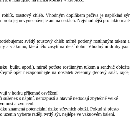
, rohlík, toastový chléb. Vhodným doplňkem pečiva je například sýr
proto jej nevynechávejte ani na cestách. Nejvhodnější pro takto malé
 potřebujeme: světlý toustový chléb mírně potřený rostlinným tukem a
tiny a vlákninu, která tělo zasytí na delší dobu. Vhodnými druhy jsou
sku, bulku apod.), mírně potřete rostlinným tukem a sendvič obložte
ejmě opět nezapomínejte na dostatek zeleniny (ledový salát, rajče,
avují v horku příjemné osvěžení.
i sušenek s náplní, nerozpustí a hlavně nedodají zbytečně velké
volnost a zvracení.
dku znamená potenciální riziko střevních obtíží. Pokud si přesto
o uzenin vyberte raději tvrdý sýr, nejlépe ve vakuovém balení.