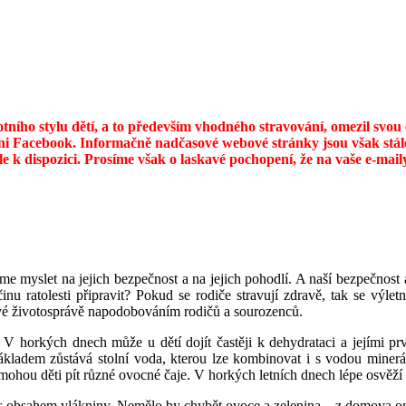
otního stylu dětí, a to především vhodného stravování, omezil svo
ni Facebook. Informačně nadčasové webové stránky jsou však stále
ále k dispozici. Prosíme však o laskavé pochopení, že na vaše e-ma
me myslet na jejich bezpečnost a na jejich pohodlí. A naší bezpečnost
u ratolesti připravit? Pokud se rodiče stravují zdravě, tak se výletn
ravé životosprávě napodobováním rodičů a sourozenců.
 V horkých dnech může u dětí dojít častěji k dehydrataci a jejími p
 Základem zůstává stolní voda, kterou lze kombinovat i s vodou minerá
ohou děti pít různé ovocné čaje. V horkých letních dnech lépe osvěží
a s obsahem vlákniny. Nemělo by chybět ovoce a zelenina – z domova o