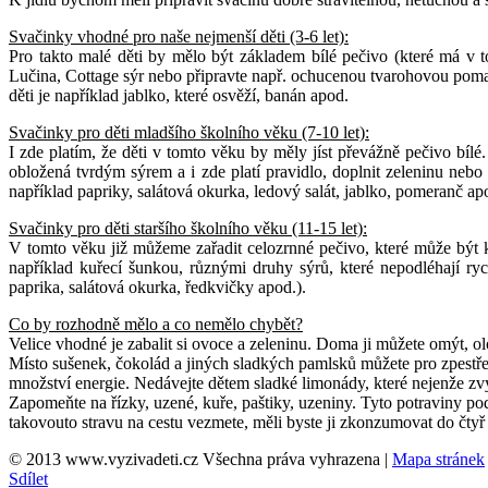
Svačinky vhodné pro naše nejmenší děti (3-6 let):
Pro takto malé děti by mělo být základem bílé pečivo (které má v 
Lučina, Cottage sýr nebo připravte např. ochucenou tvarohovou pomaz
děti je například jablko, které osvěží, banán apod.
Svačinky pro děti mladšího školního věku (7-10 let):
I zde platím, že děti v tomto věku by měly jíst převážně pečivo bíl
obložená tvrdým sýrem a i zde platí pravidlo, doplnit zeleninu nebo 
například papriky, salátová okurka, ledový salát, jablko, pomeranč ap
Svačinky pro děti staršího školního věku (11-15 let):
V tomto věku již můžeme zařadit celozrnné pečivo, které může být k
například kuřecí šunkou, různými druhy sýrů, které nepodléhají ry
paprika, salátová okurka, ředkvičky apod.).
Co by rozhodně mělo a co nemělo chybět?
Velice vhodné je zabalit si ovoce a zeleninu. Doma ji můžete omýt, ol
Místo sušenek, čokolád a jiných sladkých pamlsků můžete pro zpestření
množství energie. Nedávejte dětem sladké limonády, které nejenže zvy
Zapomeňte na řízky, uzené, kuře, paštiky, uzeniny. Tyto potraviny po
takovouto stravu na cestu vezmete, měli byste ji zkonzumovat do čtyř 
© 2013 www.vyzivadeti.cz Všechna práva vyhrazena
|
Mapa stránek
Sdílet