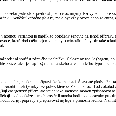
tomto věku ještě stále přednost před celozrnným). Na výběr – houska
ánku. Součástí každého jídla by mělo být vždy ovoce nebo zelenina, a 
é. Vhodnou variantou je například obložený sendvič na jehož přípravu
ovoce, které dodá tělu nejen vitaminy a minerální látky ale také teku
od.
aždodenní součást zdravého jídelníčku. Celozrnný rohlík (bagetu, hou
chlé zkáze jako je např. sýr ementálského a eidamského typu a samozř
oupat, nakrájet, zkrátka připravit ke konzumaci. Šťavnaté plody předst
 zařadit müsli tyčinky bez polev, které se Vám, na rozdíl od čokolád č
šují energetický příjem, ale stejně jako sladkosti mohou způsobovat ne
dléhají snadno zkáze a teplé prostředí mnoha hodin v dopravním prostře
hodin od její přípravy a přepravovat nejlépe v přenosné lednici. Namíst
|