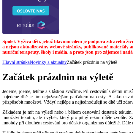
Spolek Výživa dětí, jehož hlavním cílem je podpora zdravého živ
a nejsou aktualizovány webové stránky, publikované materiály a
nutriční terapeuty, školy i média, a proto jsou pro zájemce i nad
Hlavní stránka
Novinky a aktuality
Začátek prázdnin na výletě
Začátek prázdnin na výletě
Jedeme, jdeme, letíme a s láskou svačíme. Při cestování s dětmi musí
najedené dítě je tím nejúžasnějším parťákem na cesty. A jakou svačin
přizpůsobit množství. Vždyť nejlépe a nejjednodušeji se dítě učí zd
Základem je mít na výletě nebo i během cestování dostatek tekutin.
množství tekutin, ale i výběr, který pro pitný režim dítěte zvolíte.
mnohdy při dlouhém cestování pro dětský organizmus důležité. Dále m
K jídlu bychom měli připravit svačinu dobře stravitelnou, netučnou 