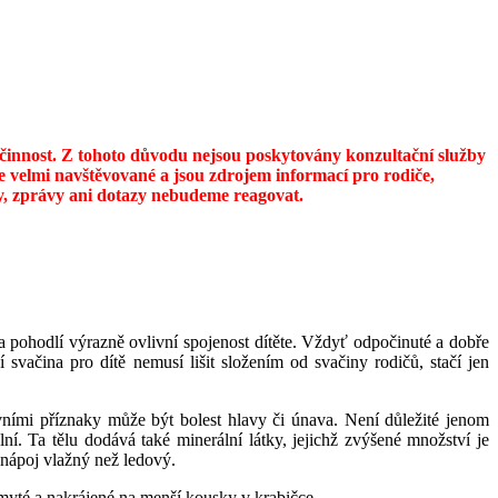
u činnost. Z tohoto důvodu nejsou poskytovány konzultační služby
 velmi navštěvované a jsou zdrojem informací pro rodiče,
ily, zprávy ani dotazy nebudeme reagovat.
 a pohodlí výrazně ovlivní spojenost dítěte. Vždyť odpočinuté a dobře
í svačina pro dítě nemusí lišit složením od svačiny rodičů, stačí jen
rvními příznaky může být bolest hlavy či únava. Není důležité jenom
lní. Ta tělu dodává také minerální látky, jejichž zvýšené množství je
 nápoj vlažný než ledový.
myté a nakrájené na menší kousky v krabičce.