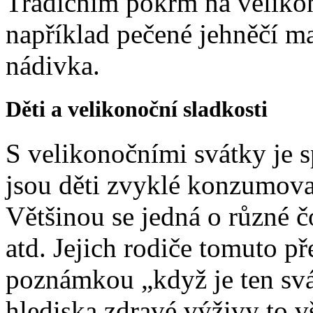
Tradičním pokrm na veliko
například pečené jehněčí m
nádivka.
Děti a velikonoční sladkosti
S velikonočními svátky je sp
jsou děti zvyklé konzumovat 
Většinou se jedná o různé 
atd. Jejich rodiče tomuto pře
poznámkou „když je ten svát
hlediska zdravé výživy to v