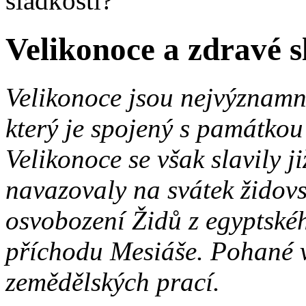
sladkosti?
Velikonoce a zdravé s
Velikonoce jsou nejvýznamn
který je spojený s památkou
Velikonoce se však slavily 
navazovaly na svátek židov
osvobození Židů z egyptskéh
příchodu Mesiáše. Pohané ví
zemědělských prací.