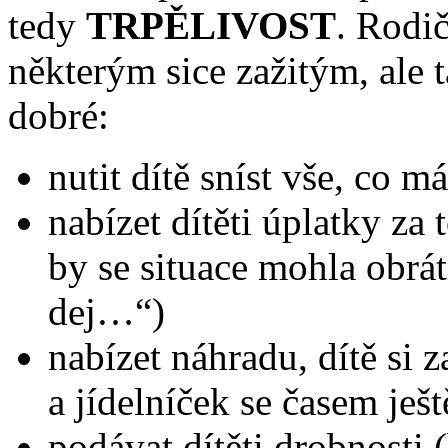
tedy
TRPĚLIVOST
. Rodi
některým sice zažitým, ale
dobré:
nutit dítě sníst vše, co má
nabízet dítěti úplatky za 
by se situace mohla obráti
dej…“)
nabízet náhradu, dítě si 
a jídelníček se časem ješt
podávat dítěti drobnosti