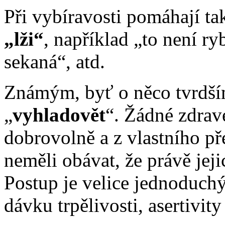
Při vybíravosti pomáhají t
„lži“
, například „to není ry
sekaná“, atd.
Známým, byť o něco tvrdším
„
vyhladovět
“. Žádné zdrav
dobrovolně a z vlastního př
neměli obávat, že právě jeji
Postup je velice jednoduchý
dávku trpělivosti, asertivity