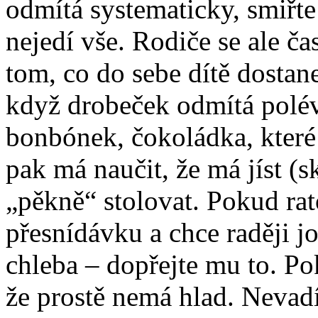
odmítá systematicky, smiřte 
nejedí vše. Rodiče se ale ča
tom, co do sebe dítě dostane
když drobeček odmítá polév
bonbónek, čokoládka, které 
pak má naučit, že má jíst (s
„pěkně“ stolovat. Pokud rat
přesnídávku a chce raději jo
chleba – dopřejte mu to. P
že prostě nemá hlad. Nevadí,