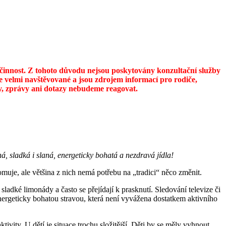
u činnost. Z tohoto důvodu nejsou poskytovány konzultační služby
 velmi navštěvované a jsou zdrojem informací pro rodiče,
ily, zprávy ani dotazy nebudeme reagovat.
á, sladká i slaná, energeticky bohatá a nezdravá jídla!
omuje, ale většina z nich nemá potřebu na „tradici“ něco změnit.
sladké limonády a často se přejídají k prasknutí. Sledování televize či
nergeticky bohatou stravou, která není vyvážena dostatkem aktivního
vity. U dětí je situace trochu složitější. Děti by se měly vyhnout