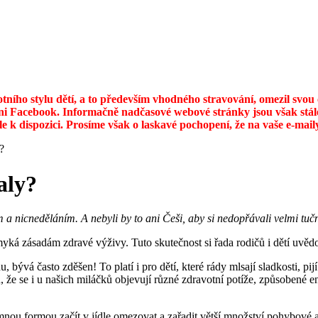
otního stylu dětí, a to především vhodného stravování, omezil svo
ni Facebook. Informačně nadčasové webové stránky jsou však stále
ále k dispozici. Prosíme však o laskavé pochopení, že na vaše e-ma
?
aly?
a nicneděláním. A nebyli by to ani Češi, aby si nedopřávali velmi tučn
ymyká zásadám zdravé výživy. Tuto skutečnost si řada rodičů i dětí uvěd
ývá často zděšen! To platí i pro dětí, které rády mlsají sladkosti, pijí 
 že se i u našich miláčků objevují různé zdravotní potíže, způsobené e
ou formou začít v jídle omezovat a zařadit větší množství pohybové akti