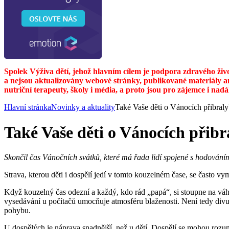
Spolek Výživa dětí, jehož hlavním cílem je podpora zdravého živ
a nejsou aktualizovány webové stránky, publikované materiály a
nutriční terapeuty, školy i média, a proto jsou pro zájemce i nad
Hlavní stránka
Novinky a aktuality
Také Vaše děti o Vánocích přibraly
Také Vaše děti o Vánocích přibr
Skončil čas Vánočních svátků, které má řada lidí spojené s hodováním 
Strava, kterou děti i dospělí jedí v tomto kouzelném čase, se často v
Když kouzelný čas odezní a každý, kdo rád „papá“, si stoupne na váhu, b
vysedávání u počítačů umocňuje atmosféru blaženosti. Není tedy divu,
pohybu.
U dospělých je náprava snadnější, než u dětí. Dospělí se mohou rozumn