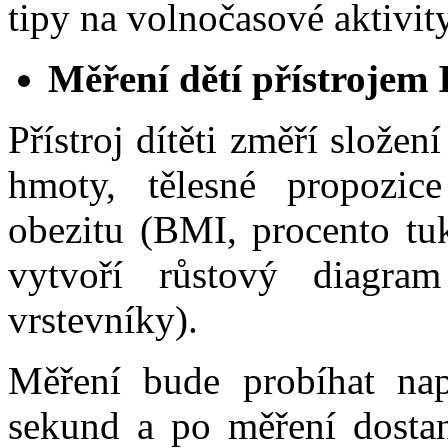
tipy na volnočasové aktivit
Měření dětí přístrojem
Přístroj dítěti změří složen
hmoty, tělesné propozice
obezitu (BMI, procento tu
vytvoří růstový diagr
vrstevníky).
Měření bude probíhat nap
sekund a po měření dostan