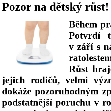
Pozor na dětský růst!
Během prá
Potvrdí t
v září s 
ratolest
Růst hraj
jejich rodičů, velmi vý
dokáže pozoruhodným zp
podstatnější poruchu v r