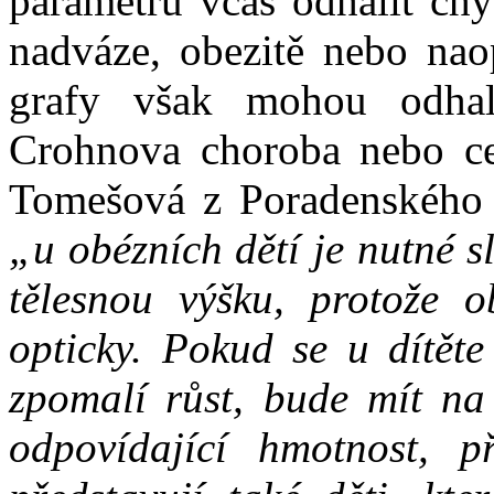
parametrů včas odhalit ch
nadváze, obezitě nebo nao
grafy však mohou odhal
Crohnova choroba nebo celi
Tomešová z Poradenského c
„u obézních dětí je nutné s
tělesnou výšku, protože 
opticky. Pokud se u dítět
zpomalí růst, bude mít na
odpovídající hmotnost, p