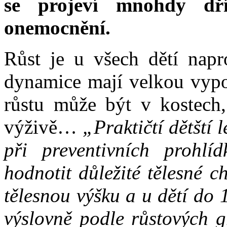
se projeví mnohdy dří
onemocnění.
Růst je u všech dětí napr
dynamice mají velkou vypo
růstu může být v kostech,
výživě…
„Praktičtí dětští 
při preventivních prohlíd
hodnotit důležité tělesné c
tělesnou výšku a u dětí do 
výslovně podle růstových g