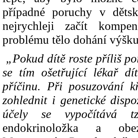
případné poruchy v dět
nejrychleji začít kompe
problému tělo dohání výšku
„Pokud dítě roste příliš p
se tím ošetřující lékař dí
příčinu. Při posuzování kř
zohlednit i genetické dispo
účely se vypočítává tz
endokrinoložka a obe