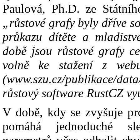
Paulová, Ph.D. ze Státníh
„růstové grafy byly dříve 
průkazu dítěte a mladistv
době jsou růstové grafy ce
volně ke stažení z webu
(www.szu.cz/publikace/da
růstový software RustCZ vyu
V době, kdy se zvyšuje pro
pomáhá jednoduché sle