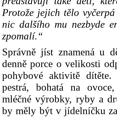
představují také děti, kt
Protože jejich tělo vyčerp
nic dalšího mu nezbyde en
zpomalí.“
Správně jíst znamená u d
denně porce o velikosti odp
pohybové aktivitě dítěte
pestrá, bohatá na ovoce, 
mléčné výrobky, ryby a drů
by měly být v jídelníčku 