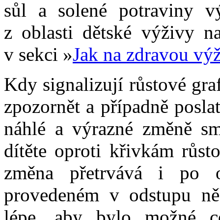
sůl a solené potraviny v
z oblasti dětské výživy n
v sekci »
Jak na zdravou výž
Kdy signalizují růstové gr
zpozornět a případně poslat
náhlé a výrazné změně smě
dítěte oproti křivkám růst
změna přetrvává i po o
provedeném v odstupu něk
lépe, aby bylo možné co