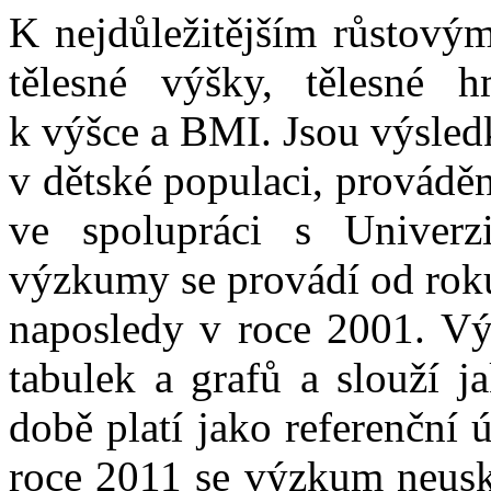
K nejdůležitějším růstovým
tělesné výšky, tělesné 
k výšce a BMI. Jsou výsle
v dětské populaci, provádě
ve spolupráci s Univerzi
výzkumy se provádí od roku
naposledy v roce 2001. Vý
tabulek a grafů a slouží j
době platí jako referenční 
roce 2011 se výzkum neusk