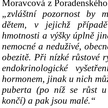
Moravcová z Poradenského c
„zvláštní pozornost by 
dětem, v jejichž případě
hmotnosti a výšky úplně jin
nemocné a neduživé, obecně
obezitě. Při nízké růstové r
endokrinologické vyšetře
hormonem, jinak u nich můž
puberta (po níž se růst u
končí) a pak jsou malé.“