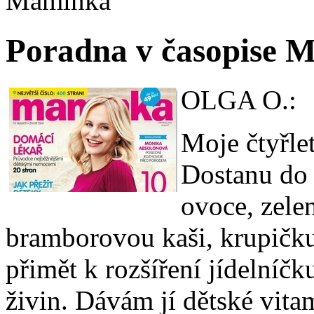
Maminka
Poradna v časopise 
OLGA O.:
Moje čtyřlet
Dostanu do 
ovoce, zele
bramborovou kaši, krupičku
přimět k rozšíření jídelníč
živin. Dávám jí dětské vitam