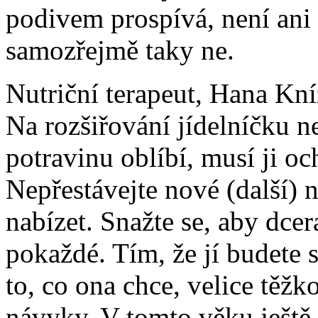
podivem prospívá, není ani 
samozřejmě taky ne.
Nutriční terapeut, Hana Kní
Na rozšiřování jídelníčku n
potravinu oblíbí, musí ji oc
Nepřestávejte nové (další)
nabízet. Snažte se, aby dcer
pokaždé. Tím, že jí budete 
to, co ona chce, velice těž
návyky. V tomto věku ještě