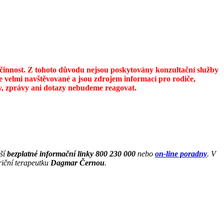
u činnost. Z tohoto důvodu nejsou poskytovány konzultační služby
 velmi navštěvované a jsou zdrojem informací pro rodiče,
ily, zprávy ani dotazy nebudeme reagovat.
aší
bezplatné informační linky 800 230 000
nebo
on-line poradny
. V
riční terapeutku
Dagmar Černou
.