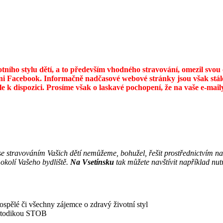
otního stylu dětí, a to především vhodného stravování, omezil svo
ni Facebook. Informačně nadčasové webové stránky jsou však stále
ále k dispozici. Prosíme však o laskavé pochopení, že na vaše e-ma
se stravováním Vašich dětí nemůžeme, bohužel, řešit prostřednictvím n
okolí Vašeho bydliště.
Na Vsetínsku
tak můžete navštívit například nut
ospělé či všechny zájemce o zdravý životní styl
metodikou STOB