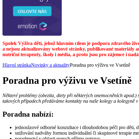
Spolek Výživa dětí, jehož hlavním cílem je podpora zdravého živ
a nejsou aktualizovány webové stránky, publikované materiály a
nutriční terapeuty, školy i média, a proto jsou pro zájemce i nad
Hlavní stránka
Novinky a aktuality
Poradna pro výživu ve Vsetíně
Poradna pro výživu ve Vsetíně
Některé problémy (obezita, diety při některých onemocněních apod.) 
takových případech předáváme kontakty na naše kolegy a kolegyně v 
Poradna nabízí:
jednorázové odborné konzultace i dlouhodobou péči pro děti, d
snižování nadváhy formou individuální či skupinové terapie 
poradenství v oblasti poruch příjmu potravy