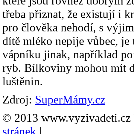
které jsou rovněž dobrým z
třeba přiznat, že existují i k
pro člověka nehodí, s výji
dítě mléko nepije vůbec, je
vápníku jinak, například po
ryb. Bílkoviny mohou mít dě
luštěnin.
Zdroj:
SuperMámy.cz
© 2013 www.vyzivadeti.cz 
stránek
|