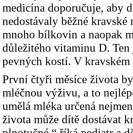
medicína doporučuje, aby d
nedostávaly běžné kravské m
mnoho bílkovin a naopak má
důležitého vitaminu D. Ten
pevných kostí. V kravském 
První čtyři měsíce života b
mléčnou výživu, a to nejlé
umělá mléka určená nejmen
života může dítě dostávat 
plnotučné,“ říká pediatr a d