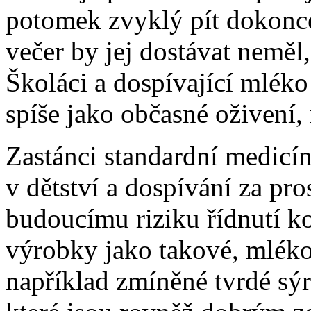
potomek zvyklý pít dokonce 
večer by jej dostávat neměl,
Školáci a dospívající mléko
spíše jako občasné oživení, 
Zastánci standardní medicí
v dětství a dospívání za pr
budoucímu riziku řídnutí ko
výrobky jako takové, mlék
například zmíněné tvrdé sý