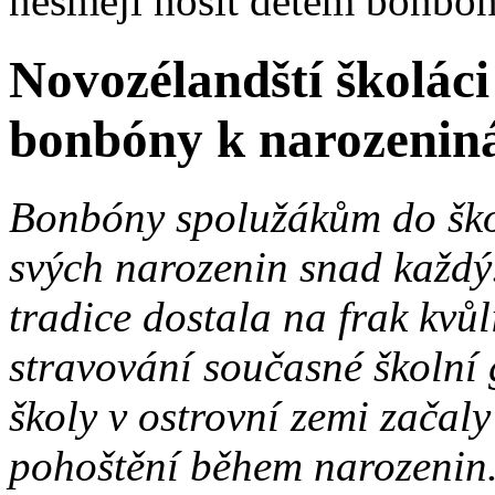
nesmějí nosit dětem bonbó
Novozélandští školáci
bonbóny k narozeni
Bonbóny spolužákům do škol
svých narozenin snad každý
tradice dostala na frak kvů
stravování současné školní
školy v ostrovní zemi začal
pohoštění během narozenin