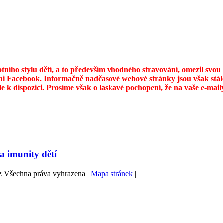
otního stylu dětí, a to především vhodného stravování, omezil svo
ni Facebook. Informačně nadčasové webové stránky jsou však stále
ále k dispozici. Prosíme však o laskavé pochopení, že na vaše e-ma
a imunity dětí
z Všechna práva vyhrazena
|
Mapa stránek
|