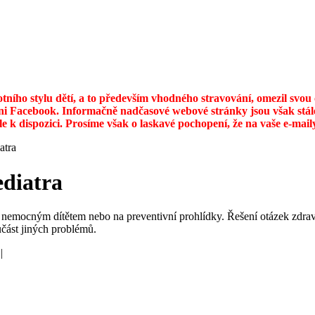
otního stylu dětí, a to především vhodného stravování, omezil svo
ni Facebook. Informačně nadčasové webové stránky jsou však stále
ále k dispozici. Prosíme však o laskavé pochopení, že na vaše e-ma
atra
ediatra
ji s nemocným dítětem nebo na preventivní prohlídky. Řešení otázek zd
učást jiných problémů.
|