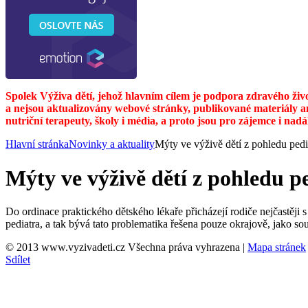
Spolek Výživa dětí, jehož hlavním cílem je podpora zdravého živ
a nejsou aktualizovány webové stránky, publikované materiály a
nutriční terapeuty, školy i média, a proto jsou pro zájemce i nad
Hlavní stránka
Novinky a aktuality
Mýty ve výživě dětí z pohledu pedi
Mýty ve výživě dětí z pohledu p
Do ordinace praktického dětského lékaře přicházejí rodiče nejčastě
pediatra, a tak bývá tato problematika řešena pouze okrajově, jako so
© 2013 www.vyzivadeti.cz Všechna práva vyhrazena
|
Mapa stránek
Sdílet