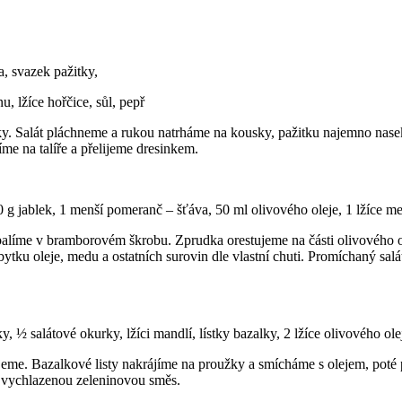
, svazek pažitky,
, lžíce hořčice, sůl, pepř
y. Salát pláchneme a rukou natrháme na kousky, pažitku najemno nasek
e na talíře a přelijeme dresinkem.
0 g jablek, 1 menší pomeranč – šťáva, 50 ml olivového oleje, 1 lžíce med
balíme v bramborovém škrobu. Zprudka orestujeme na části olivového ol
ku oleje, medu a ostatních surovin dle vlastní chuti. Promíchaný salá
, ½ salátové okurky, lžíci mandlí, lístky bazalky, 2 lžíce olivového ole
me. Bazalkové listy nakrájíme na proužky a smícháme s olejem, poté 
e vychlazenou zeleninovou směs.