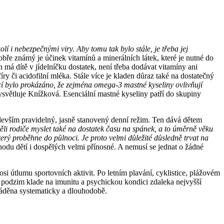
í i nebezpečnými viry. Aby tomu tak bylo stále, je třeba jej
ře známý je účinek vitamínů a minerálních látek, které je nutné do
 má dítě v jídelníčku dostatek, není třeba dodávat vitamíny ani
y či acidofilní mléka. Stále více je kladen důraz také na dostatečný
í bylo prokázáno, že zejména omega-3 mastné kyseliny ovlivňují
ysvětluje Knížková. Esenciální mastné kyseliny patří do skupiny
devším pravidelný, jasně stanovený denní režim. Ten dává dětem
li rodiče myslet také na dostatek času na spánek, a to úměrně věku
terý proběhne do půlnoci. Je proto velmi důležité důsledně trvat na
hodu dětí i dospělých velmi přínosné. A nemusí se jednat o žádné
i útlumu sportovních aktivit. Po letním plavání, cyklistice, plážovém
ě podzim klade na imunitu a psychickou kondici zdaleka nejvyšší
ováděna systematicky a dlouhodobě.