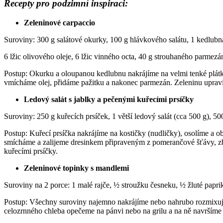
Recepty pro podzimní inspiraci:
Zeleninové carpaccio
Suroviny: 300 g salátové okurky, 100 g hlávkového salátu, 1 kedlubna
6 lžic olivového oleje, 6 lžic vinného octa, 40 g strouhaného parmezánu
Postup: Okurku a oloupanou kedlubnu nakrájíme na velmi tenké plátk
vmícháme olej, přidáme pažitku a nakonec parmezán. Zeleninu upravím
Ledový salát s jablky a pečenými kuřecími prsíčky
Suroviny: 250 g kuřecích prsíček, 1 větší ledový salát (cca 500 g), 50
Postup: Kuřecí prsíčka nakrájíme na kostičky (nudličky), osolíme a o
smícháme a zalijeme dresinkem připraveným z pomerančové šťávy, zbyt
kuřecími prsíčky.
Zeleninové topinky s mandlemi
Suroviny na 2 porce: 1 malé rajče, ½ stroužku česneku, ½ žluté papriky
Postup: Všechny suroviny najemno nakrájíme nebo nahrubo rozmixuje
celozrnného chleba opečeme na pánvi nebo na grilu a na ně navrším