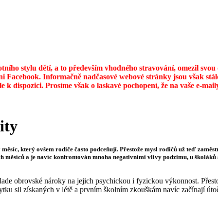
otního stylu dětí, a to především vhodného stravování, omezil svo
ni Facebook. Informačně nadčasové webové stránky jsou však stále
ále k dispozici. Prosíme však o laskavé pochopení, že na vaše e-ma
ity
vý měsíc, který ovšem rodiče často podceňují. Přestože mysl rodičů už teď zaměs
ch měsíců a je navíc konfrontován mnoha negativními vlivy podzimu, u školáků s
lade obrovské nároky na jejich psychickou i fyzickou výkonnost. Přest
zbytku sil získaných v létě a prvním školním zkouškám navíc začínají ú