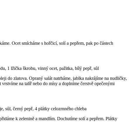
áme. Ocet smícháme s hořčicí, solí a pepřem, pak po částech
u, 1 lžička škrobu, vinný ocet, pažitka, bílý pepř, sůl
eji do zlatova. Opraný salát natrháme, jablka nakrájíme na nudličky,
t vrstvíme na talíř nebo do mísy a doplníme čerstvě opečenými
je, sůl, černý pepř, 4 plátky celozrnného chleba
přidáme k zelenině a mandlím. Dochutíme solí a pepřem. Plátky