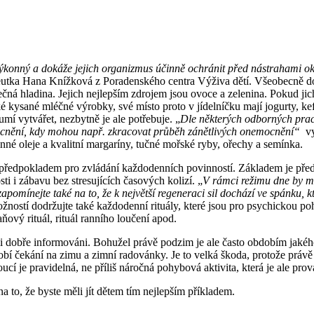
ýkonný a dokáže jejich organizmus účinně ochránit před nástrahami okol
peutka Hana Knížková z Poradenského centra Výživa dětí. Všeobecně dob
čná hladina. Jejich nejlepším zdrojem jsou ovoce a zelenina. Pokud jich
kysané mléčné výrobky, své místo proto v jídelníčku mají jogurty, kefír
umí vytvářet, nezbytně je ale potřebuje. „
Dle některých odborných prac
nemocnění, kdy mohou např. zkracovat průběh zánětlivých onemocnění“
v
nné oleje a kvalitní margaríny, tučné mořské ryby, ořechy a semínka.
m předpokladem pro zvládání každodenních povinností. Základem je pře
ti i zábavu bez stresujících časových kolizí. „
V rámci režimu dne by mě
pomínejte také na to, že k největší regeneraci sil dochází ve
spánku, k
ností dodržujte také každodenní rituály, které jsou pro psychickou po
daňový rituál, rituál ranního loučení apod.
mi dobře informováni. Bohužel právě podzim je ale často obdobím jakéhos
obí čekání na zimu a zimní radovánky. Je to velká škoda, protože práv
ucí je pravidelná, ne příliš náročná pohybová aktivita, která je ale pr
na to, že byste měli jít dětem tím nejlepším příkladem.