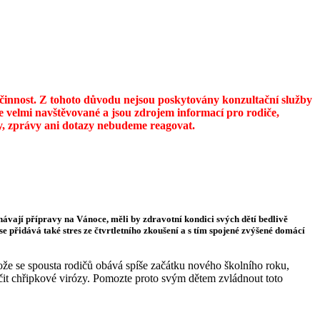
u činnost. Z tohoto důvodu nejsou poskytovány konzultační služby
 velmi navštěvované a jsou zdrojem informací pro rodiče,
ily, zprávy ani dotazy nebudeme reagovat.
tnávají přípravy na Vánoce, měli by zdravotní kondici svých dětí bedlivě
e přidává také stres ze čtvrtletního zkoušení a s tím spojené zvýšené domácí
ože se spousta rodičů obává spíše začátku nového školního roku,
točit chřipkové virózy. Pomozte proto svým dětem zvládnout toto