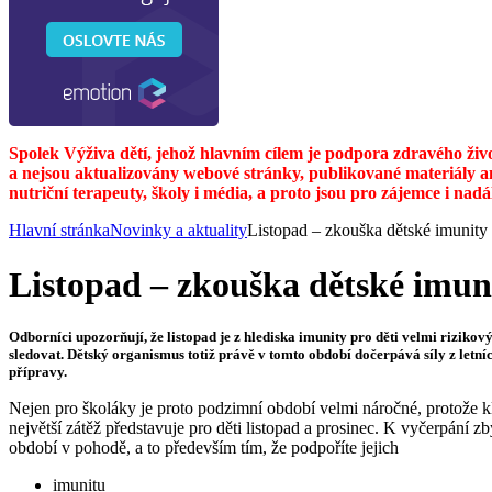
Spolek Výživa dětí, jehož hlavním cílem je podpora zdravého živ
a nejsou aktualizovány webové stránky, publikované materiály a
nutriční terapeuty, školy i média, a proto jsou pro zájemce i nad
Hlavní stránka
Novinky a aktuality
Listopad – zkouška dětské imunity
Listopad – zkouška dětské imun
Odborníci upozorňují, že listopad je z hlediska imunity pro děti velmi riziko
sledovat. Dětský organismus totiž právě v tomto období dočerpává síly z letní
přípravy.
Nejen pro školáky je proto podzimní období velmi náročné, protože k
největší zátěž představuje pro děti listopad a prosinec. K vyčerpání 
období v pohodě, a to především tím, že podpoříte jejich
imunitu