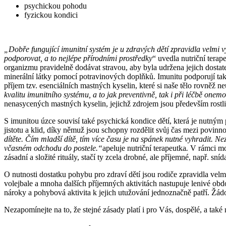
psychickou pohodu
fyzickou kondici
„Dobře fungující imunitní systém je u zdravých dětí zpravidla velmi v
podporovat, a to nejlépe přírodními prostředky
“ uvedla nutriční tera
organizmu pravidelně dodávat stravou, aby byla udržena jejich dostate
minerální látky pomocí potravinových doplňků. Imunitu podporují také 
příjem tzv. esenciálních mastných kyselin, které si naše tělo rovněž ne
kvalitu imunitního systému, a to jak preventivně, tak i při léčbě o
nenasycených mastných kyselin, jejichž zdrojem jsou především rostli
S imunitou úzce souvisí také psychická kondice dětí, která je nutný
jistotu a klid, díky němuž jsou schopny rozdělit svůj čas mezi povinnos
dítěte. Čím mladší dítě, tím více času je na spánek nutné vyhradit.
Neza
včasném odchodu do postele.“
apeluje nutriční terapeutka
.
V rámci mož
zásadní a složité rituály, stačí ty zcela drobné, ale příjemné, např. sní
O nutnosti dostatku pohybu pro zdraví dětí jsou rodiče zpravidla vel
volejbale a mnoha dalších příjemných aktivitách nastupuje lenivé obd
nároky a pohybová aktivita k jejich utužování jednoznačně patří. Žádo
Nezapomínejte na to, že stejné zásady platí i pro Vás, dospělé, a také 