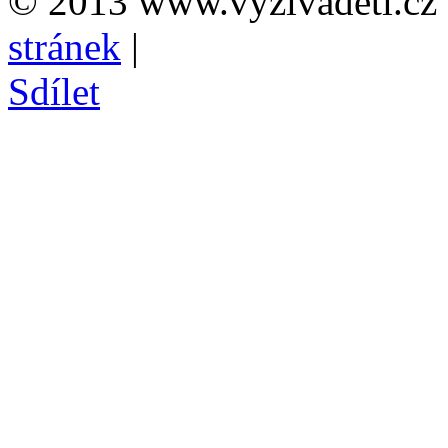
© 2013 www.vyzivadeti.cz 
stránek
|
Sdílet