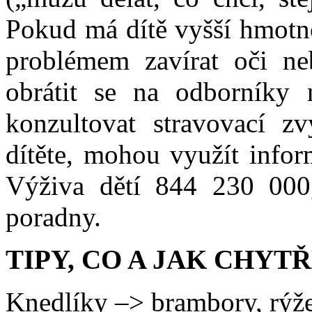
Pokud má dítě vyšší hmotno
problémem zavírat oči ne
obrátit se na odborníky n
konzultovat stravovací zv
dítěte, mohou využít infor
Výživa dětí 844 230 000,
poradny.
TIPY, CO A JAK CHY
Knedlíky –> brambory, rýž