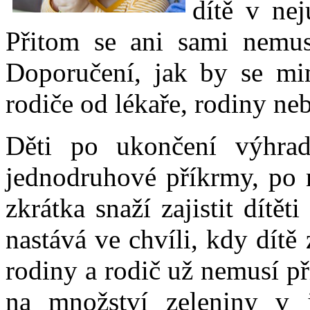
dítě v nej
Přitom se ani sami nemuse
Doporučení, jak by se mi
rodiče od lékaře, rodiny ne
Děti po ukončení výhrad
jednodruhové příkrmy, po n
zkrátka snaží zajistit dítět
nastává ve chvíli, kdy dítě 
rodiny a rodič už nemusí p
na množství zeleniny v j