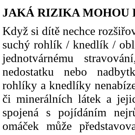
JAKÁ RIZIKA MOHOU 
Když si dítě nechce rozšiřov
suchý rohlík / knedlík / ob
jednotvárnému stravován
nedostatku nebo nadbytk
rohlíky a knedlíky nenabíze
či minerálních látek a je
spojená s pojídáním nejr
omáček může představova