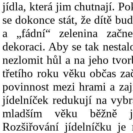
jídla, která jim chutnají. 
se dokonce stát, že dítě bu
a „fádní“ zelenina začne
dekoraci. Aby se tak nestal
nezlomit hůl a na jeho tvor
třetího roku věku občas za
povinnost mezi hrami a za
jídelníček redukují na vyb
mladším věku běžně j
Rozšiřování jídelníčku je