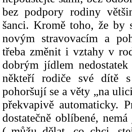
bez podpory rodiny větš
šanci. Kromě toho, že by s
novým stravovacím a po
třeba změnit i vztahy v rod
dobrým jídlem nedostatek 
někteří rodiče své dítě 
pohoršují se a věty „na ulic
překvapivě automaticky. Pr
dostatečně oblíbené, nemá
(„můžu dělat, co chci, st