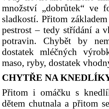
množství „dobrůtek“ ve f
sladkostí. Přitom základem
pestrost – tedy střídání a
potravin. Chybět by nem
dostatek mléčných výrobk
maso, ryby, dostatek vhodný
CHYTŘE NA KNEDLÍK
Přitom i omáčku s knedlí
dětem chutnala a přitom s