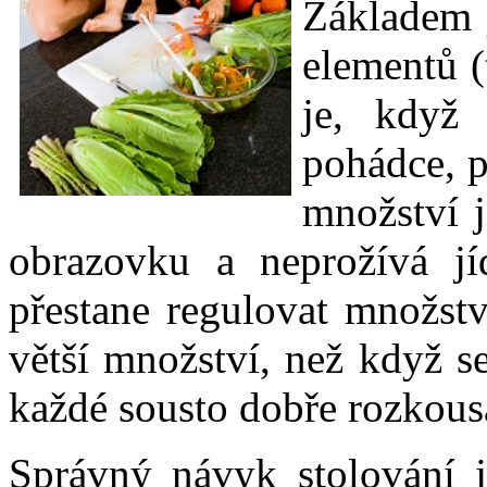
Základem j
elementů (
je, když 
pohádce, p
množství j
obrazovku a neprožívá j
přestane regulovat množst
větší množství, než když s
každé sousto dobře rozkousa
Správný návyk stolování j