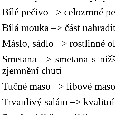
Bílé pečivo –> celozrnné peč
Bílá mouka –> část nahrad
Máslo, sádlo –> rostlinné o
Smetana –> smetana s nižš
zjemnění chuti
Tučné maso –> libové mas
Trvanlivý salám –> kvalitní