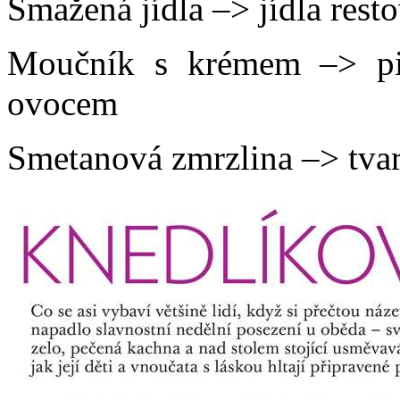
Smažená jídla –> jídla rest
Moučník s krémem –> pi
ovocem
Smetanová zmrzlina –> tva