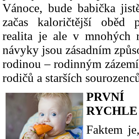
Vánoce, bude babička jist
začas kaloričtější oběd 
realita je ale v mnohých r
návyky jsou zásadním způs
rodinou – rodinným zázemí
rodičů a starších sourozenc
PRVNÍ
RYCHLE
Faktem je,