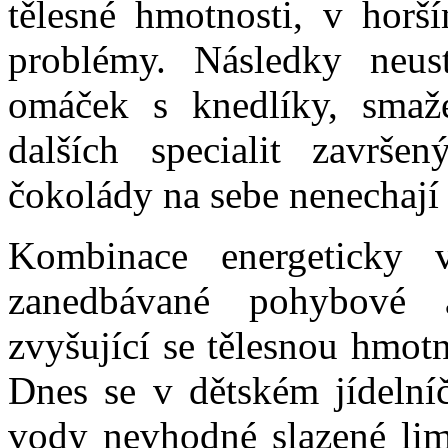
tělesné hmotnosti, v horší
problémy. Následky neus
omáček s knedlíky, smaž
dalších specialit završ
čokolády na sebe nenechají
Kombinace energeticky 
zanedbávané pohybové a
zvyšující se tělesnou hmot
Dnes se v dětském jídelní
vody nevhodné slazené lim