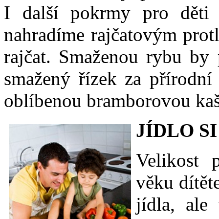
I další pokrmy pro děti 
nahradíme rajčatovým prot
rajčat. Smaženou rybu by 
smažený řízek za přírodní 
oblíbenou bramborovou kaš
JÍDLO S
Velikost 
věku dítět
jídla, ale