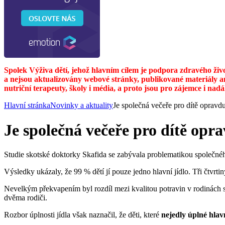
Spolek Výživa dětí, jehož hlavním cílem je podpora zdravého živ
a nejsou aktualizovány webové stránky, publikované materiály a
nutriční terapeuty, školy i média, a proto jsou pro zájemce i nad
Hlavní stránka
Novinky a aktuality
Je společná večeře pro dítě opravdu
Je společná večeře pro dítě opr
Studie skotské doktorky Skafida se zabývala problematikou společného
Výsledky ukázaly, že 99 % dětí jí pouze jedno hlavní jídlo. Tři čtvrti
Nevelkým překvapením byl rozdíl mezi kvalitou potravin v rodinách s 
dvěma rodiči.
Rozbor úplnosti jídla však naznačil, že děti, které
nejedly úplné hlavn