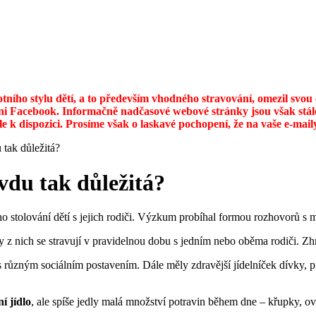
otního stylu dětí, a to především vhodného stravování, omezil svo
ni Facebook. Informačně nadčasové webové stránky jsou však stále
ále k dispozici. Prosíme však o laskavé pochopení, že na vaše e-ma
 tak důležitá?
avdu tak důležitá?
 stolování dětí s jejich rodiči. Výzkum probíhal formou rozhovorů s ma
ny z nich se stravují v pravidelnou dobu s jedním nebo oběma rodiči. Zhr
různým sociálním postavením. Dále měly zdravější jídelníček dívky, pr
í jídlo
, ale spíše jedly malá množství potravin během dne – křupky, 