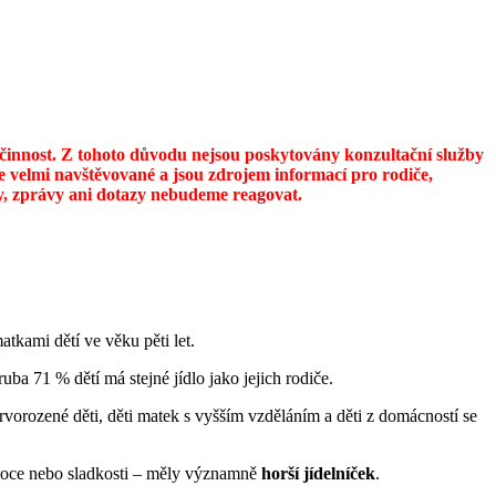
u činnost. Z tohoto důvodu nejsou poskytovány konzultační služby
 velmi navštěvované a jsou zdrojem informací pro rodiče,
ily, zprávy ani dotazy nebudeme reagovat.
tkami dětí ve věku pěti let.
uba 71 % dětí má stejné jídlo jako jejich rodiče.
vorozené děti, děti matek s vyšším vzděláním a děti z domácností se
ovoce nebo sladkosti – měly významně
horší jídelníček
.