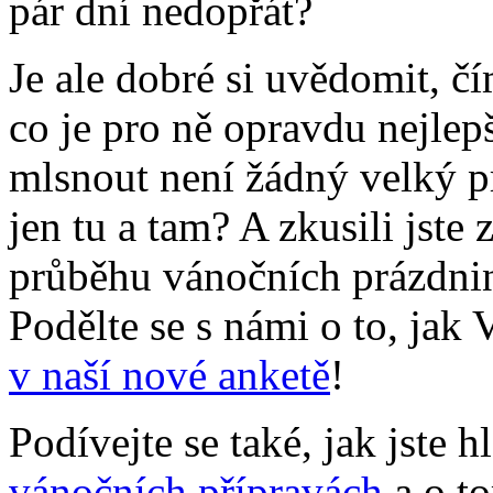
pár dní nedopřát?
Je ale dobré si uvědomit, č
co je pro ně opravdu nejlepš
mlsnout není žádný velký p
jen tu a tam? A zkusili jste
průběhu vánočních prázdnin 
Podělte se s námi o to, jak
v naší nové anketě
!
Podívejte se také, jak jste 
vánočních přípravách
a o to