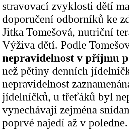
stravovací zvyklosti dětí ma
doporučení odborníků ke zd
Jitka Tomešová, nutriční te
Výživa dětí. Podle Tomešov
nepravidelnost v příjmu 
než pětiny denních jídelní
nepravidelnost zaznamenána 
jídelníčků, u třeťáků byl n
vynechávají zejména snídaně
poprvé najedí až v poledne.