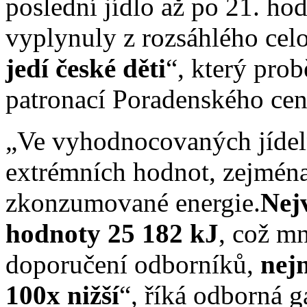
poslední jídlo až po 21. ho
vyplynuly z rozsáhlého cel
jedí české děti
“, který pro
patronací Poradenského cent
„Ve vyhodnocovaných jídel
extrémních hodnot, zejména
zkonzumované energie.
Nej
hodnoty 25 182 kJ
, což m
doporučení odborníků,
nejn
100x nižší
“, říká odborná 