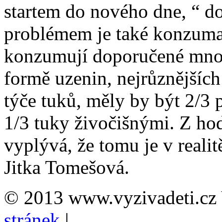
startem do nového dne, “ d
problémem je také konzumace
konzumují doporučené množ
formě uzenin, nejrůznějších
týče tuků, měly by být 2/3 
1/3 tuky živočišnými. Z ho
vyplývá, že tomu je v reali
Jitka Tomešová.
© 2013 www.vyzivadeti.cz 
stránek
|