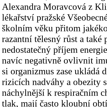
Alexandra Moravcová z Kli
lékařství pražské Všeobecn
školním věku přitom jakéko
razantní tělesný růst a také 
nedostatečný příjem energie
navíc negativně ovlivnit i
si organizmus zase ukládá d
rizicích nadváhy a obezity s
náchylnější k respiračním 
tlak, mají často kloubní ob