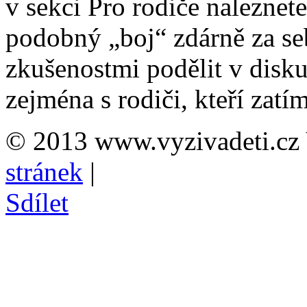
v sekci Pro rodiče naleznete
podobný „boj“ zdárně za se
zkušenostmi podělit v disku
zejména s rodiči, kteří zatí
© 2013 www.vyzivadeti.cz 
stránek
|
Sdílet