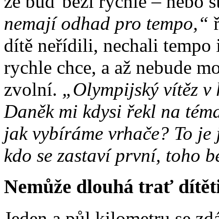
že buď běží rychle – nebo s
nemají odhad pro tempo,“
ř
dítě neřídili, nechali tempo
rychle chce, a až nebude mo
zvolní.
„Olympijský vítěz 
Daněk mi kdysi řekl na téma
jak vybíráme vrhače? To je 
kdo se zastaví první, toho 
Nemůže dlouhá trať dítěti
Jeden a půl kilometru se z