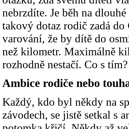
nebrzdíte. Je běh na dlouhé
takový dotaz rodič zadá do
varování, že by dítě do osmi
než kilometr. Maximálně ki
rozhodně nestačí. Co s tím?
Ambice rodiče nebo touha
Každý, kdo byl někdy na s
závodech, se jistě setkal s 
potomka křičí. Někdy až vel