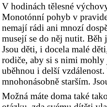
V hodinách tělesné výchovy 
Monotónní pohyb v pravide
nemají rádi ani mnozí dospělí
musejí se do něj nutit. Běh 
Jsou děti, i docela malé děti
rodiče, aby si s nimi mohly 
uběhnou i delší vzdálenost.
mnohonásobně starším. Jsou 
Možná máte doma také tako
otázku, zda svému dítěti vla