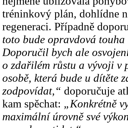
nejméně ubližovala pohybo
tréninkový plán, dohlídne n
regeneraci. Případně dopor
toto bude opravdová touha 
Doporučil bych ale osvojen
o zdařilém růstu a vývoji v
osobě, která bude u dítěte z
zodpovídat,“
doporučuje atl
kam spěchat:
„Konkrétně vy
maximální úrovně své výkon