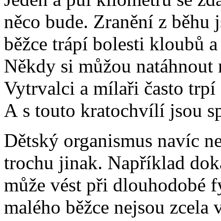
něco bude. Zranění z běhu 
běžce trápí bolesti kloubů a
Někdy si můžou natáhnout n
Vytrvalci a mílaři často trpí
A s touto kratochvílí jsou 
Dětský organismus navíc nen
trochu jinak. Například dok
může vést při dlouhodobé fy
malého běžce nejsou zcela 