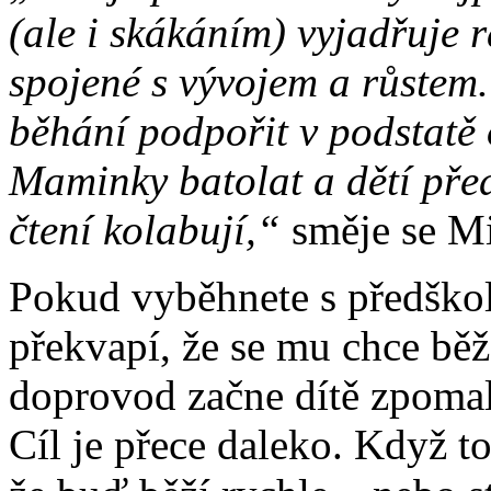
(ale i skákáním) vyjadřuje r
spojené s vývojem a růstem.
běhání podpořit v podstatě 
Maminky batolat a dětí pře
čtení kolabují,“
směje se Mi
Pokud vyběhnete s předško
překvapí, že se mu chce běž
doprovod začne dítě zpomalov
Cíl je přece daleko. Když to 