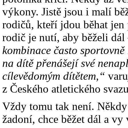
výkony. Jistě jsou i malí b
rodičů, kteří jdou běhat jen
rodič je nutí, aby běželi dál
kombinace často sportovně n
na dítě přenášejí své nena
cílevědomým dítětem,“
varu
z Českého atletického svazu
Vždy tomu tak není. Někdy j
žadoní, chce běžet dál a vy 