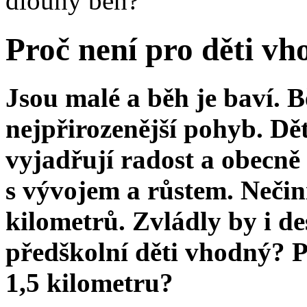
dlouhý běh?
Proč není pro děti v
Jsou malé a běh je baví. 
nejpřirozenější pohyb. Dě
vyjadřují radost a obecně 
s vývojem a růstem. Nečiní
kilometrů. Zvládly by i de
předškolní děti vhodný? Pr
1,5 kilometru?