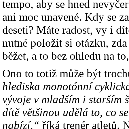
tempo, aby se hned nevyčerp
ani moc unavené. Kdy se za
deseti? Máte radost, vy i dít
nutné položit si otázku, zda 
běžet, a to bez ohledu na to
Ono to totiž může být troch
hlediska monotónní cyklická
vývoje v mladším i starším š
dítě většinou udělá to, co 
nabízí,“
říká trenér atletů. 