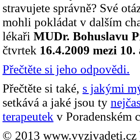
stravujete správně? Své otá
mohli pokládat v dalším ch
lékaři
MUDr. Bohuslavu P
čtvrtek
16.4.2009 mezi 10.
Přečtěte si jeho odpovědi.
Přečtěte si také,
s jakými m
setkává a jaké jsou ty
nejčas
terapeutek
v Poradenském ce
© 2013 www.vyzivadeti.cz 