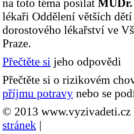
na toto téma posílat
MUDr. 
lékaři Oddělení větších dětí
dorostového lékařství ve V
Praze.
Přečtěte si
jeho odpovědi
Přečtěte si o rizikovém cho
příjmu potravy
nebo se podí
© 2013 www.vyzivadeti.cz 
stránek
|