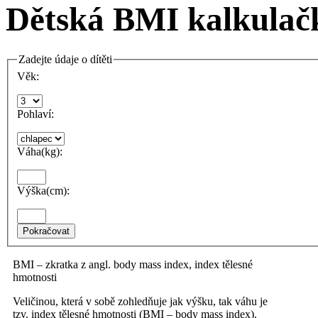
Dětská BMI kalkulač
Zadejte údaje o dítěti
Věk:
Pohlaví:
Váha(kg):
Výška(cm):
Pokračovat
BMI – zkratka z angl. body mass index, index tělesné
hmotnosti
Veličinou, která v sobě zohledňuje jak výšku, tak váhu je
tzv. index tělesné hmotnosti (BMI – body mass index).