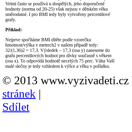
Velmi často se používá u dospělých, jeho doporučené
hodnoty (norma od 20-25) však nejsou v dětském věku
směrodatné. I pro BMI tedy byly vytvořeny percentilové
grafy.
Příklad:
Nejprve spočítáme BMI dítěte podle vzorečku
hmotnost/výška v metrech2 v našem případě tedy:
32/(1,36)2 = 17,3. Výsledek – 17,3 (osa y) zaneseme do
grafu percentilových hodnot pro dívky současně s věkem
(osa x). To odpovídá hodnotě necelých 75 perc. Váha Vaší
malé slečny je tedy vzhledem k výšce a věku v pořádku.
© 2013 www.vyzivadeti.cz 
stránek
|
Sdílet